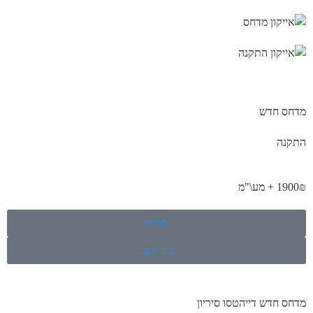
מדחס חדש
התקנה
1900₪ + מע\"מ
קנייה
צור קשר
מדחס חדש דייהטסו סיריון