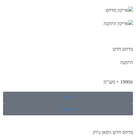
מדחס חדש
התקנה
1900₪ + מע\"מ
קנייה
צור קשר
מדחס חדש ניסאן ג\'וק