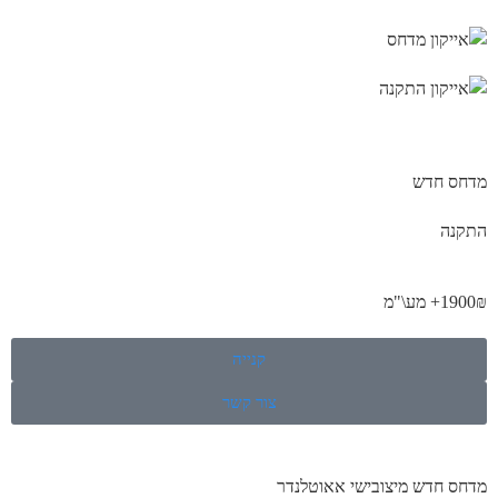
מדחס חדש
התקנה
1900₪+ מע\"מ
קנייה
צור קשר
מדחס חדש מיצובישי אאוטלנדר