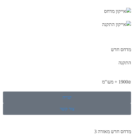
מדחס חדש
התקנה
1900₪ + מע\"מ
קנייה
צור קשר
מדחס חדש מאזדה 3