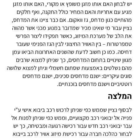
ון האם אותו מזגן משופץ או מקורי, האם אותו מזגן
עם אחריות והאם המחיר כולל התקנה, ואף חלקים
ם כגון מדחס, גז וואקום. אם כבר ציינו את המדחס,
עבור מי שאינו מכיר שמדובר במנוע מכני אשר מהווה
ב של מערכת המיזוג, כאשר תפקידו ליצור הפרשי
רות – בין האוויר החיצוני לבין הגז הפנימי שעובר
. כמו כן חשוב לדעת שהשנים האחרונות הביאו עמן
שינויים בתחום המדחסים, כך שניתן למצוא שרבים
שלטים באמצעות שסתום חשמלי וניתן למצוא שלושה
עיקריים: ישנם מדחסים סכינים, ישנם מדחסים
יים וישנם מדחסים בוכנתיים.
צה
נציין שממש כפי שניתן לרכוש רכב ביבוא אישי ע”י
אל יבואני רכב מקצועיים, וממש כפי שניתן לפנות אל
ואני רכב חדש עבור רכישה רגועה ומבטיחה, כך יש
כהלכה חברה עבור רכישת מיזוג אוויר לרכב בייבוא