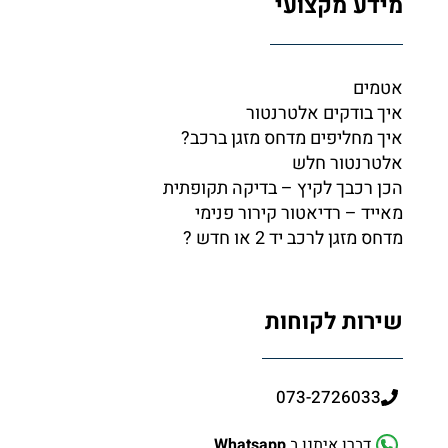
דע מקצועי
מים
ך בודקים אלטרנטור
ך מחליפים מדחס מזגן ברכב?
טרנטור חלש
ן רכבך לקיץ – בדיקה תקופתית
ייד – רדיאטור קירור פנימי
ס מזגן לרכב יד 2 או חדש ?
רות לקוחות
073-2726033
דברו איתנו ב
Whatsapp