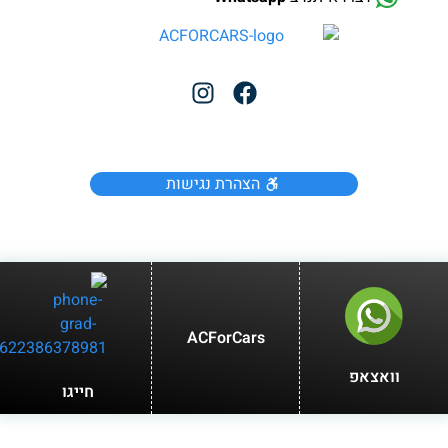
הצהרת נגישות
ACForCars
אצאפ
חייגו