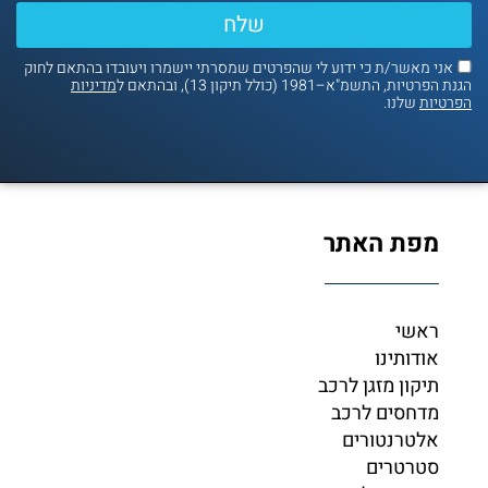
שלח
אשר/ת כי ידוע לי שהפרטים שמסרתי יישמרו ויעובדו בהתאם לחוק
שמ"א–1981 (כולל תיקון 13), ובהתאם ל
מדיניות
שלנו.
ת האתר
שי
דותינו
קון מזגן לרכב
חסים לרכב
טרנטורים
רטרים