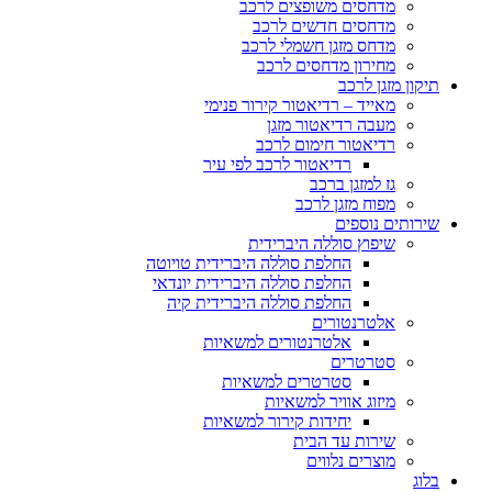
מדחסים משופצים לרכב
מדחסים חדשים לרכב
מדחס מזגן חשמלי לרכב
מחירון מדחסים לרכב
תיקון מזגן לרכב
מאייד – רדיאטור קירור פנימי
מעבה רדיאטור מזגן
רדיאטור חימום לרכב
רדיאטור לרכב לפי עיר
גז למזגן ברכב
מפוח מזגן לרכב
שירותים נוספים
שיפוץ סוללה היברידית
החלפת סוללה היברידית טויוטה
החלפת סוללה היברידית יונדאי
החלפת סוללה היברידית קיה
אלטרנטורים
אלטרנטורים למשאיות
סטרטרים
סטרטרים למשאיות
מיזוג אוויר למשאיות
יחידות קירור למשאיות
שירות עד הבית
מוצרים נלווים
בלוג