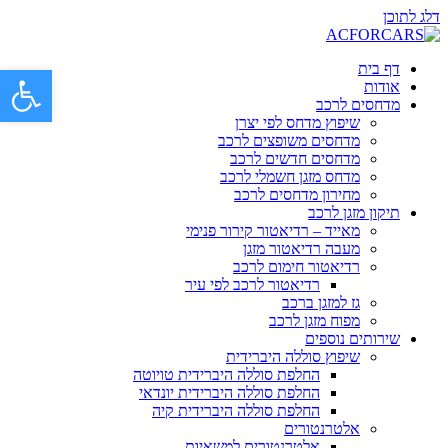
דלג לתוכן
דף בית
פתח סרגל 
אודות
מדחסים לרכב
שיפוץ מדחס לפי יצרן
מדחסים משופצים לרכב
מדחסים חדשים לרכב
מדחס מזגן חשמלי לרכב
מחירון מדחסים לרכב
תיקון מזגן לרכב
מאייד – רדיאטור קירור פנימי
מעבה רדיאטור מזגן
רדיאטור חימום לרכב
רדיאטור לרכב לפי עיר
גז למזגן ברכב
מפוח מזגן לרכב
שירותים נוספים
שיפוץ סוללה היברידית
החלפת סוללה היברידית טויוטה
החלפת סוללה היברידית יונדאי
החלפת סוללה היברידית קיה
אלטרנטורים
אלטרנטורים למשאיות