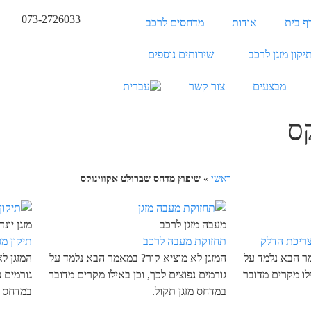
073-2726033
ף בית
אודות
מדחסים לרכב
יקון מזגן לרכב
שירותים נוספים
מבצעים
צור קשר
ס
ראשי
»
שיפוץ מדחס שברולט אקווינוקס
מעבה מזגן לרכב
מזגן יונדאי 
ריכת הדלק
תחזוקת מעבה לרכב
תיקון מזגן
מר הבא נלמד על
המזגן לא מוציא קור? במאמר הבא נלמד על
המזגן ל
ילו מקרים מדובר
גורמים נפוצים לכך, וכן באילו מקרים מדובר
גורמים נ
במדחס מזגן תקול.
במדחס מ