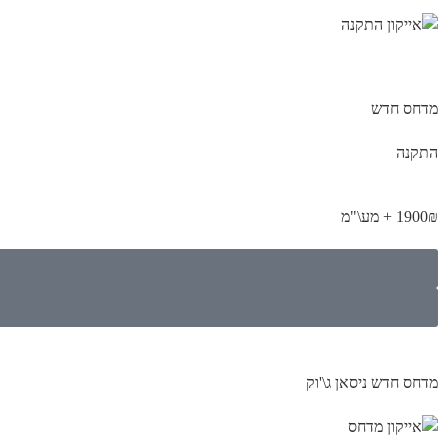
מדחס חדש
התקנה
1900₪ + מע\"מ
מדחס חדש ניסאן ג\'וק