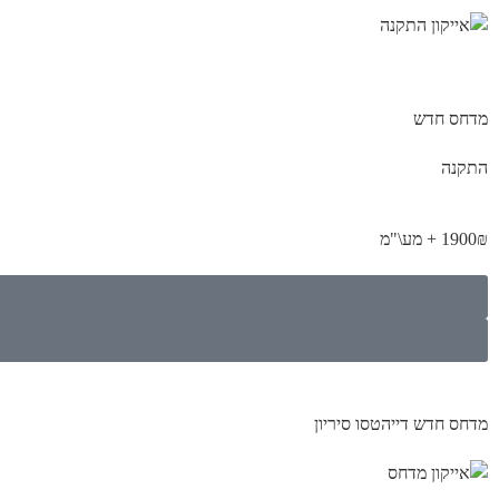
מדחס חדש
התקנה
1900₪ + מע\"מ
מדחס חדש דייהטסו סיריון