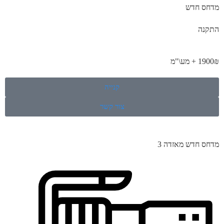
מדחס חדש
התקנה
1900₪ + מע\"מ
קנייה
צור קשר
מדחס חדש מאזדה 3