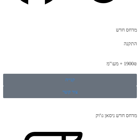
מדחס חדש
התקנה
1900₪ + מע\"מ
קנייה
צור קשר
מדחס חדש ניסאן ג\'וק