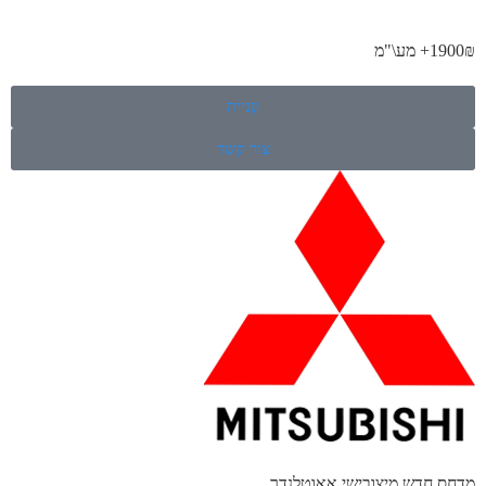
1900₪+ מע\"מ
קנייה
צור קשר
מדחס חדש מיצובישי אאוטלנדר