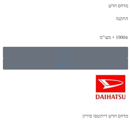
מדחס חדש
התקנה
1900₪ + מע\"מ
קנייה
צור קשר
מדחס חדש דייהטסו סיריון