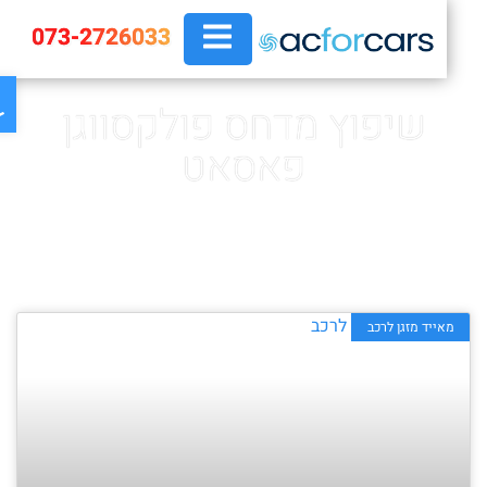
073-2726033
פת
שיפוץ מדחס פולקסווגן
פאסאט
ראשי
»
שיפוץ מדחס פולקסווגן פאסאט
מאייד מזגן לרכב