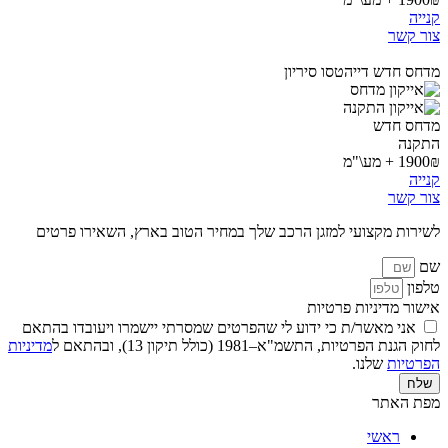
קנייה
צור קשר
מדחס חדש דייהטסו סיריון
מדחס חדש
התקנה
1900₪ + מע\"מ
קנייה
צור קשר
לשירות מקצועי למזגן הרכב שלך במחיר הטוב בארץ, השאירו פרטים
שם
טלפון
אישור מדיניות פרטיות
אני מאשר/ת כי ידוע לי שהפרטים שמסרתי יישמרו ויעובדו בהתאם
לחוק הגנת הפרטיות, התשמ"א–1981 (כולל תיקון 13), ובהתאם ל
מדיניות
הפרטיות
שלנו.
שלח
מפת האתר
ראשי