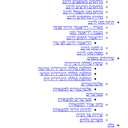
מדחסים משופצים לרכב
מדחסים חדשים לרכב
מדחס מזגן חשמלי לרכב
מחירון מדחסים לרכב
תיקון מזגן לרכב
מאייד – רדיאטור קירור פנימי
מעבה רדיאטור מזגן
רדיאטור חימום לרכב
רדיאטור לרכב לפי עיר
גז למזגן ברכב
מפוח מזגן לרכב
שירותים נוספים
שיפוץ סוללה היברידית
החלפת סוללה היברידית טויוטה
החלפת סוללה היברידית יונדאי
החלפת סוללה היברידית קיה
אלטרנטורים
אלטרנטורים למשאיות
סטרטרים
סטרטרים למשאיות
מיזוג אוויר למשאיות
יחידות קירור למשאיות
שירות עד הבית
מוצרים נלווים
בלוג