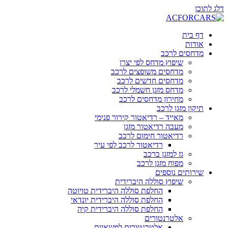
דלג לתוכן
דף בית
אודות
מדחסים לרכב
שיפוץ מדחס לפי יצרן
מדחסים משופצים לרכב
מדחסים חדשים לרכב
מדחס מזגן חשמלי לרכב
מחירון מדחסים לרכב
תיקון מזגן לרכב
מאייד – רדיאטור קירור פנימי
מעבה רדיאטור מזגן
רדיאטור חימום לרכב
רדיאטור לרכב לפי עיר
גז למזגן ברכב
מפוח מזגן לרכב
שירותים נוספים
שיפוץ סוללה היברידית
החלפת סוללה היברידית טויוטה
החלפת סוללה היברידית יונדאי
החלפת סוללה היברידית קיה
אלטרנטורים
אלטרנטורים למשאיות