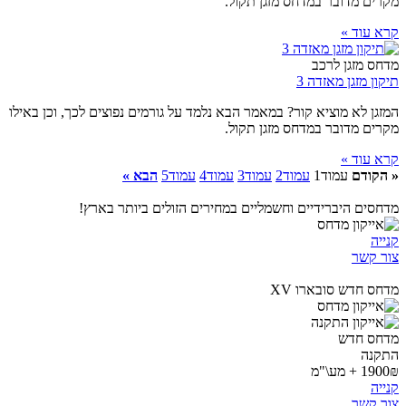
מקרים מדובר במדחס מזגן תקול.
קרא עוד »
מדחס מזגן לרכב
תיקון מזגן מאזדה 3
המזגן לא מוציא קור? במאמר הבא נלמד על גורמים נפוצים לכך, וכן באילו
מקרים מדובר במדחס מזגן תקול.
קרא עוד »
« הקודם
עמוד
1
עמוד
2
עמוד
3
עמוד
4
עמוד
5
הבא »
מדחסים היברידיים וחשמליים במחירים הזולים ביותר בארץ!
קנייה
צור קשר
מדחס חדש סובארו XV
מדחס חדש
התקנה
1900₪ + מע\"מ
קנייה
צור קשר