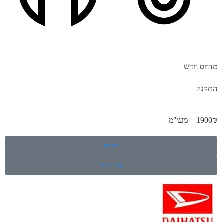
מדחס חדש
התקנה
1900₪ + מע\"מ
קנייה
צור קשר