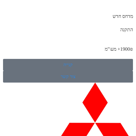
מדחס חדש
התקנה
1900₪+ מע\"מ
קנייה
צור קשר