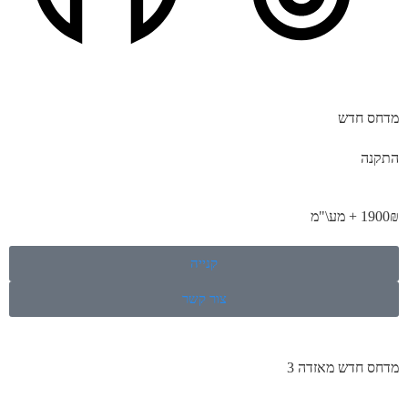
מדחס חדש
התקנה
1900₪ + מע\"מ
קנייה
צור קשר
מדחס חדש מאזדה 3