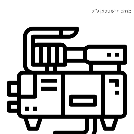
מדחס חדש ניסאן ג\'וק