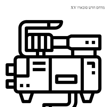
מדחס חדש סובארו XV