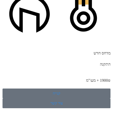
מדחס חדש
התקנה
1900₪ + מע\"מ
קנייה
צור קשר