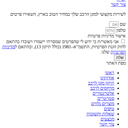
צור קשר
לשירות מקצועי למזגן הרכב שלך במחיר הטוב בארץ, השאירו פרטים
שם
טלפון
אישור מדיניות פרטיות
אני מאשר/ת כי ידוע לי שהפרטים שמסרתי יישמרו ויעובדו בהתאם
לחוק הגנת הפרטיות, התשמ"א–1981 (כולל תיקון 13), ובהתאם ל
מדיניות
הפרטיות
שלנו.
שלח
מפת האתר
ראשי
אודותינו
תיקון מזגן לרכב
מדחסים לרכב
אלטרנטורים
סטרטרים
מוצרים נלווים
טיפים
שאלות ותשובות
מבצעים
צור קשר