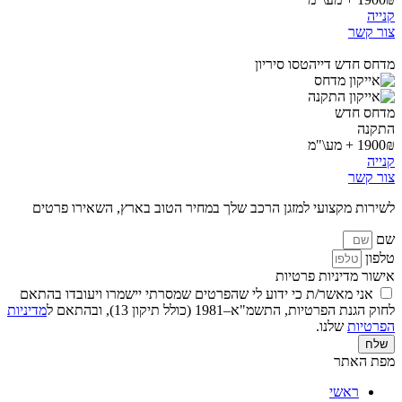
קנייה
צור קשר
מדחס חדש דייהטסו סיריון
מדחס חדש
התקנה
1900₪ + מע\"מ
קנייה
צור קשר
לשירות מקצועי למזגן הרכב שלך במחיר הטוב בארץ, השאירו פרטים
שם
טלפון
אישור מדיניות פרטיות
אני מאשר/ת כי ידוע לי שהפרטים שמסרתי יישמרו ויעובדו בהתאם
לחוק הגנת הפרטיות, התשמ"א–1981 (כולל תיקון 13), ובהתאם ל
מדיניות
הפרטיות
שלנו.
שלח
מפת האתר
ראשי