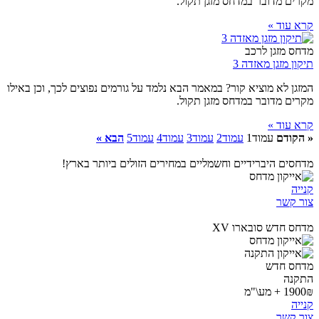
מקרים מדובר במדחס מזגן תקול.
קרא עוד »
מדחס מזגן לרכב
תיקון מזגן מאזדה 3
המזגן לא מוציא קור? במאמר הבא נלמד על גורמים נפוצים לכך, וכן באילו
מקרים מדובר במדחס מזגן תקול.
קרא עוד »
« הקודם
עמוד
1
עמוד
2
עמוד
3
עמוד
4
עמוד
5
הבא »
מדחסים היברידיים וחשמליים במחירים הזולים ביותר בארץ!
קנייה
צור קשר
מדחס חדש סובארו XV
מדחס חדש
התקנה
1900₪ + מע\"מ
קנייה
צור קשר