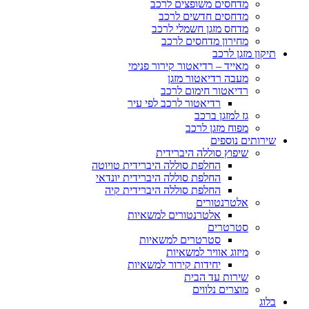
מדחסים משופצים לרכב
מדחסים חדשים לרכב
מדחס מזגן חשמלי לרכב
מחירון מדחסים לרכב
תיקון מזגן לרכב
מאייד – רדיאטור קירור פנימי
מעבה רדיאטור מזגן
רדיאטור חימום לרכב
רדיאטור לרכב לפי עיר
גז למזגן ברכב
מפוח מזגן לרכב
שירותים נוספים
שיפוץ סוללה היברידית
החלפת סוללה היברידית טויוטה
החלפת סוללה היברידית יונדאי
החלפת סוללה היברידית קיה
אלטרנטורים
אלטרנטורים למשאיות
סטרטרים
סטרטרים למשאיות
מיזוג אוויר למשאיות
יחידות קירור למשאיות
שירות עד הבית
מוצרים נלווים
בלוג