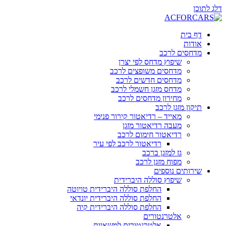
דלג לתוכן
דף בית
אודות
מדחסים לרכב
שיפוץ מדחס לפי יצרן
מדחסים משופצים לרכב
מדחסים חדשים לרכב
מדחס מזגן חשמלי לרכב
מחירון מדחסים לרכב
תיקון מזגן לרכב
מאייד – רדיאטור קירור פנימי
מעבה רדיאטור מזגן
רדיאטור חימום לרכב
רדיאטור לרכב לפי עיר
גז למזגן ברכב
מפוח מזגן לרכב
שירותים נוספים
שיפוץ סוללה היברידית
החלפת סוללה היברידית טויוטה
החלפת סוללה היברידית יונדאי
החלפת סוללה היברידית קיה
אלטרנטורים
אלטרנטורים למשאיות