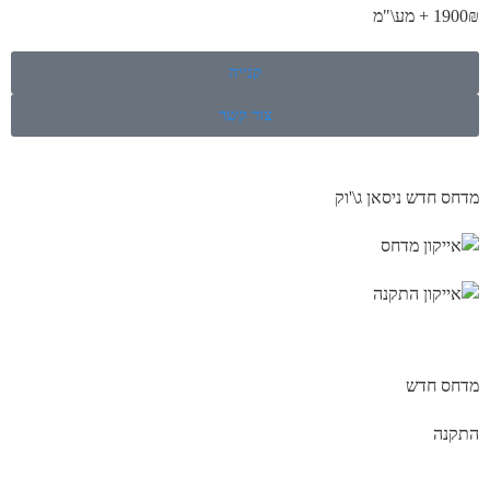
1900₪ + מע\"מ
קנייה
צור קשר
מדחס חדש ניסאן ג\'וק
מדחס חדש
התקנה