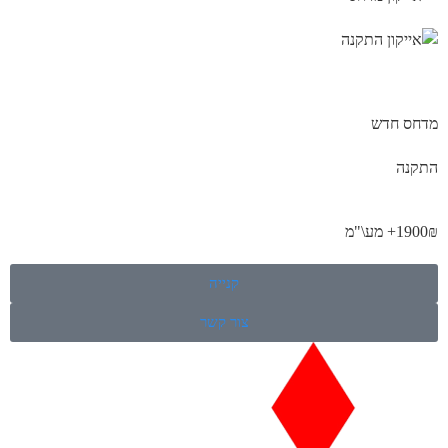
מדחס חדש
התקנה
1900₪+ מע\"מ
קנייה
צור קשר