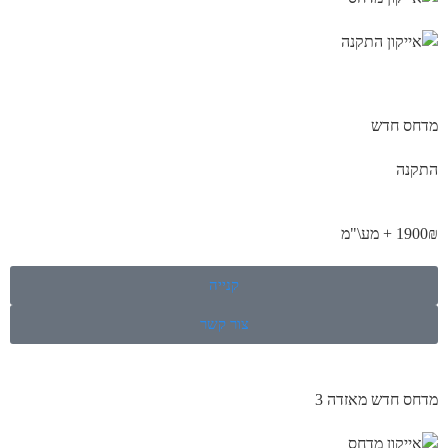
מדחס חדש
התקנה
1900₪ + מע\"מ
קנייה
צור קשר
מדחס חדש מאזדה 3