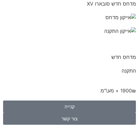
מדחס חדש סובארו XV
מדחס חדש
התקנה
1900₪ + מע\"מ
קנייה
צור קשר