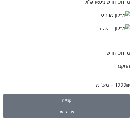
מדחס חדש ניסאן ג\'וק
מדחס חדש
התקנה
1900₪ + מע\"מ
קנייה
צור קשר