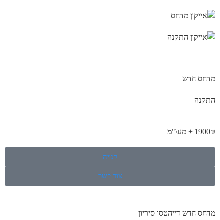
מדחס חדש
התקנה
1900₪ + מע\"מ
קנייה
צור קשר
מדחס חדש דייהטסו סיריון