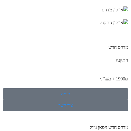
מדחס חדש
התקנה
1900₪ + מע\"מ
קנייה
צור קשר
מדחס חדש ניסאן ג\'וק