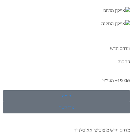
מדחס חדש
התקנה
1900₪+ מע\"מ
קנייה
צור קשר
מדחס חדש מיצובישי אאוטלנדר