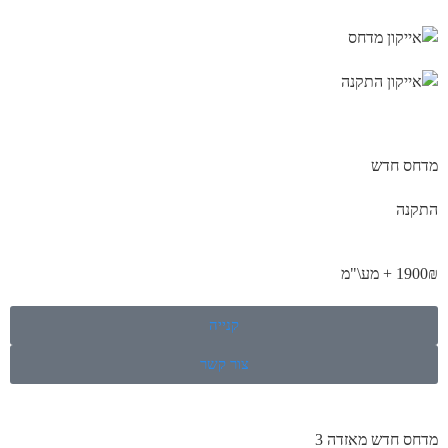
מדחס חדש
התקנה
1900₪ + מע\"מ
קנייה
צור קשר
מדחס חדש מאזדה 3