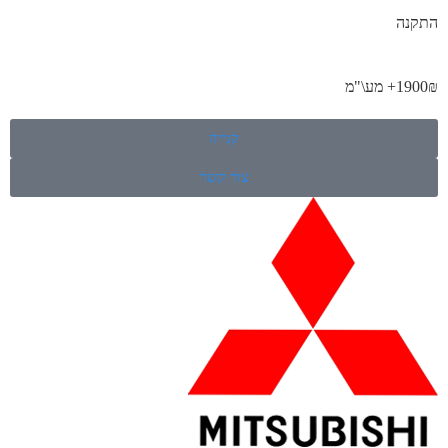
התקנה
1900₪+ מע\"מ
קנייה
צור קשר