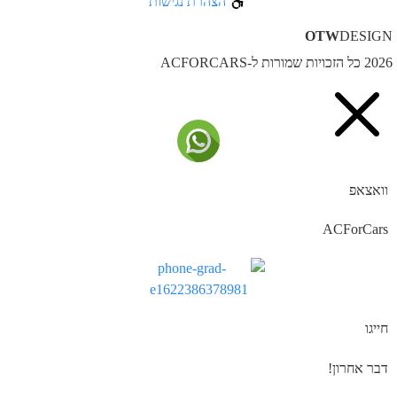
הצהרת נגישות
OTW
DESIG
ל הזכויות שמורות ל-ACFORCARS
וואצאפ
ACForCars
חייגו
דבר אחרון!