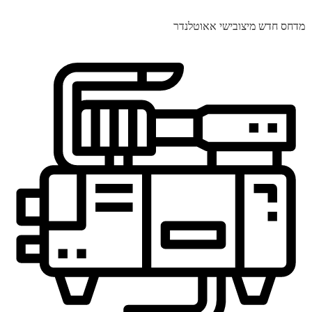
מדחס חדש מיצובישי אאוטלנדר