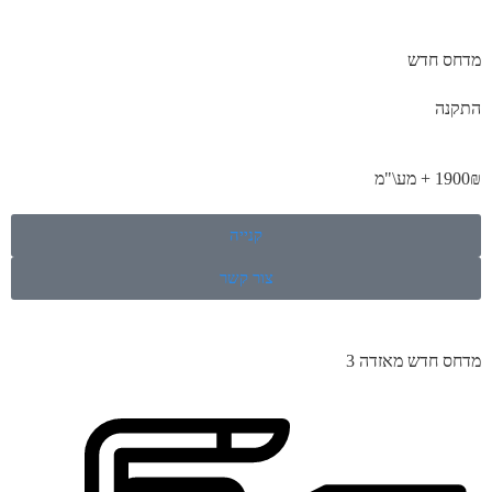
מדחס חדש
התקנה
1900₪ + מע\"מ
קנייה
צור קשר
מדחס חדש מאזדה 3