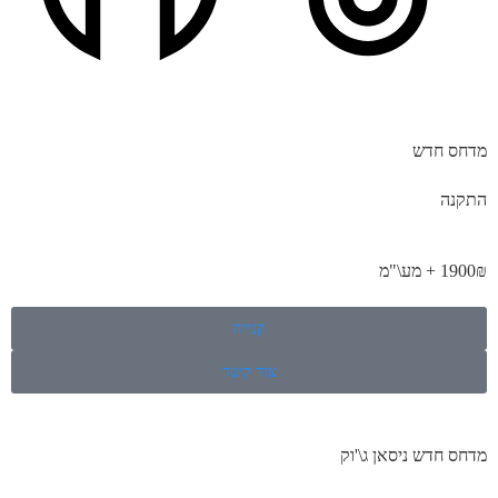
מדחס חדש
התקנה
1900₪ + מע\"מ
קנייה
צור קשר
מדחס חדש ניסאן ג\'וק