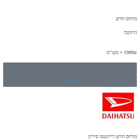
מדחס חדש
התקנה
1900₪ + מע\"מ
קנייה
צור קשר
מדחס חדש דייהטסו סיריון