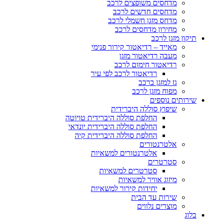
מדחסים משופצים לרכב
מדחסים חדשים לרכב
מדחס מזגן חשמלי לרכב
מחירון מדחסים לרכב
תיקון מזגן לרכב
מאייד – רדיאטור קירור פנימי
מעבה רדיאטור מזגן
רדיאטור חימום לרכב
רדיאטור לרכב לפי עיר
גז למזגן ברכב
מפוח מזגן לרכב
שירותים נוספים
שיפוץ סוללה היברידית
החלפת סוללה היברידית טויוטה
החלפת סוללה היברידית יונדאי
החלפת סוללה היברידית קיה
אלטרנטורים
אלטרנטורים למשאיות
סטרטרים
סטרטרים למשאיות
מיזוג אוויר למשאיות
יחידות קירור למשאיות
שירות עד הבית
מוצרים נלווים
בלוג