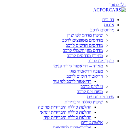
דלג לתוכן
דף בית
אודות
מדחסים לרכב
שיפוץ מדחס לפי יצרן
מדחסים משופצים לרכב
מדחסים חדשים לרכב
מדחס מזגן חשמלי לרכב
מחירון מדחסים לרכב
תיקון מזגן לרכב
מאייד – רדיאטור קירור פנימי
מעבה רדיאטור מזגן
רדיאטור חימום לרכב
רדיאטור לרכב לפי עיר
גז למזגן ברכב
מפוח מזגן לרכב
שירותים נוספים
שיפוץ סוללה היברידית
החלפת סוללה היברידית טויוטה
החלפת סוללה היברידית יונדאי
החלפת סוללה היברידית קיה
אלטרנטורים
אלטרנטורים למשאיות