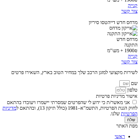
קנייה
צור קשר
מדחס חדש דייהטסו סיריון
מדחס חדש
התקנה
1900₪ + מע\"מ
קנייה
צור קשר
לשירות מקצועי למזגן הרכב שלך במחיר הטוב בארץ, השאירו פרטים
שם
טלפון
אישור מדיניות פרטיות
אני מאשר/ת כי ידוע לי שהפרטים שמסרתי יישמרו ויעובדו בהתאם
לחוק הגנת הפרטיות, התשמ"א–1981 (כולל תיקון 13), ובהתאם ל
מדיניות
הפרטיות
שלנו.
שלח
מפת האתר
ראשי