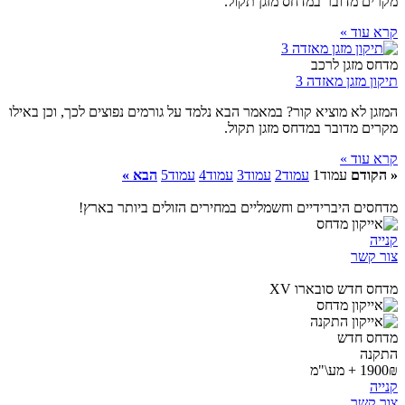
מקרים מדובר במדחס מזגן תקול.
קרא עוד »
מדחס מזגן לרכב
תיקון מזגן מאזדה 3
המזגן לא מוציא קור? במאמר הבא נלמד על גורמים נפוצים לכך, וכן באילו
מקרים מדובר במדחס מזגן תקול.
קרא עוד »
« הקודם
עמוד
1
עמוד
2
עמוד
3
עמוד
4
עמוד
5
הבא »
מדחסים היברידיים וחשמליים במחירים הזולים ביותר בארץ!
קנייה
צור קשר
מדחס חדש סובארו XV
מדחס חדש
התקנה
1900₪ + מע\"מ
קנייה
צור קשר