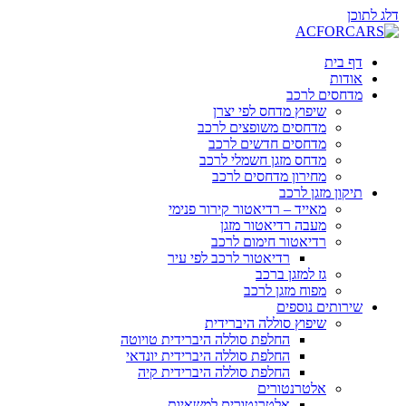
דלג לתוכן
דף בית
אודות
מדחסים לרכב
שיפוץ מדחס לפי יצרן
מדחסים משופצים לרכב
מדחסים חדשים לרכב
מדחס מזגן חשמלי לרכב
מחירון מדחסים לרכב
תיקון מזגן לרכב
מאייד – רדיאטור קירור פנימי
מעבה רדיאטור מזגן
רדיאטור חימום לרכב
רדיאטור לרכב לפי עיר
גז למזגן ברכב
מפוח מזגן לרכב
שירותים נוספים
שיפוץ סוללה היברידית
החלפת סוללה היברידית טויוטה
החלפת סוללה היברידית יונדאי
החלפת סוללה היברידית קיה
אלטרנטורים
אלטרנטורים למשאיות