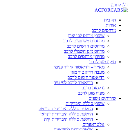
דלג לתוכן
דף בית
אודות
מדחסים לרכב
שיפוץ מדחס לפי יצרן
מדחסים משופצים לרכב
מדחסים חדשים לרכב
מדחס מזגן חשמלי לרכב
מחירון מדחסים לרכב
תיקון מזגן לרכב
מאייד – רדיאטור קירור פנימי
מעבה רדיאטור מזגן
רדיאטור חימום לרכב
רדיאטור לרכב לפי עיר
גז למזגן ברכב
מפוח מזגן לרכב
שירותים נוספים
שיפוץ סוללה היברידית
החלפת סוללה היברידית טויוטה
החלפת סוללה היברידית יונדאי
החלפת סוללה היברידית קיה
אלטרנטורים
אלטרנטורים למשאיות