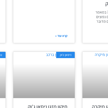
ק
? במאמר
 נפוצים
ם מדובר
קרא עוד »
ניסאן ג'וק
טי
ן מיקרה
תיקון מזגן ניסאן ג’וק