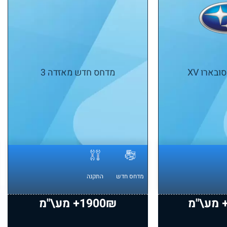
בארו XV
מדחס חדש מאזדה 3
מדחס חדש
התקנה
1900₪+ מע\"מ