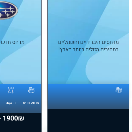
מדחסים היברידיים וחשמליים
מדחס חדש סו
במחירים הזולים ביותר בארץ!
מדחס חדש
התקנה
1900₪ + מע\"מ