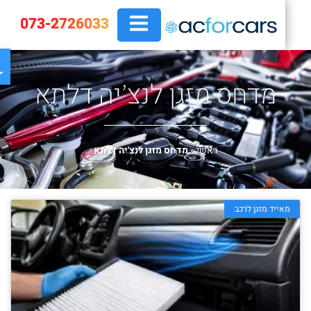
073-2726033
פת
מדחס מזגן לנצ’יה דלתא
ראשי
»
מדחס מזגן לנצ'יה דלתא
מאייד מזגן לרכב