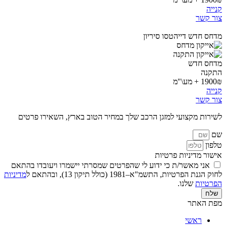
קנייה
צור קשר
מדחס חדש דייהטסו סיריון
מדחס חדש
התקנה
1900₪ + מע\"מ
קנייה
צור קשר
לשירות מקצועי למזגן הרכב שלך במחיר הטוב בארץ, השאירו פרטים
שם
טלפון
אישור מדיניות פרטיות
אני מאשר/ת כי ידוע לי שהפרטים שמסרתי יישמרו ויעובדו בהתאם
לחוק הגנת הפרטיות, התשמ"א–1981 (כולל תיקון 13), ובהתאם ל
מדיניות
הפרטיות
שלנו.
שלח
מפת האתר
ראשי