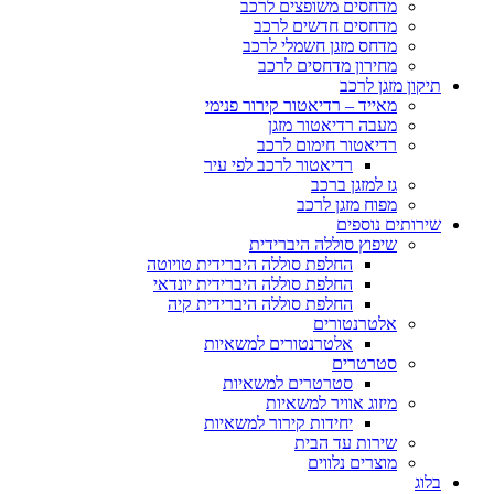
מדחסים משופצים לרכב
מדחסים חדשים לרכב
מדחס מזגן חשמלי לרכב
מחירון מדחסים לרכב
תיקון מזגן לרכב
מאייד – רדיאטור קירור פנימי
מעבה רדיאטור מזגן
רדיאטור חימום לרכב
רדיאטור לרכב לפי עיר
גז למזגן ברכב
מפוח מזגן לרכב
שירותים נוספים
שיפוץ סוללה היברידית
החלפת סוללה היברידית טויוטה
החלפת סוללה היברידית יונדאי
החלפת סוללה היברידית קיה
אלטרנטורים
אלטרנטורים למשאיות
סטרטרים
סטרטרים למשאיות
מיזוג אוויר למשאיות
יחידות קירור למשאיות
שירות עד הבית
מוצרים נלווים
בלוג