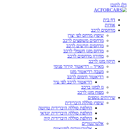
דלג לתוכן
דף בית
אודות
מדחסים לרכב
שיפוץ מדחס לפי יצרן
מדחסים משופצים לרכב
מדחסים חדשים לרכב
מדחס מזגן חשמלי לרכב
מחירון מדחסים לרכב
תיקון מזגן לרכב
מאייד – רדיאטור קירור פנימי
מעבה רדיאטור מזגן
רדיאטור חימום לרכב
רדיאטור לרכב לפי עיר
גז למזגן ברכב
מפוח מזגן לרכב
שירותים נוספים
שיפוץ סוללה היברידית
החלפת סוללה היברידית טויוטה
החלפת סוללה היברידית יונדאי
החלפת סוללה היברידית קיה
אלטרנטורים
אלטרנטורים למשאיות