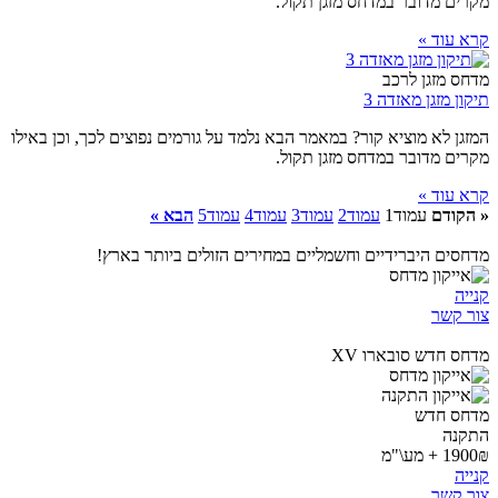
מקרים מדובר במדחס מזגן תקול.
קרא עוד »
מדחס מזגן לרכב
תיקון מזגן מאזדה 3
המזגן לא מוציא קור? במאמר הבא נלמד על גורמים נפוצים לכך, וכן באילו
מקרים מדובר במדחס מזגן תקול.
קרא עוד »
« הקודם
עמוד
1
עמוד
2
עמוד
3
עמוד
4
עמוד
5
הבא »
מדחסים היברידיים וחשמליים במחירים הזולים ביותר בארץ!
קנייה
צור קשר
מדחס חדש סובארו XV
מדחס חדש
התקנה
1900₪ + מע\"מ
קנייה
צור קשר