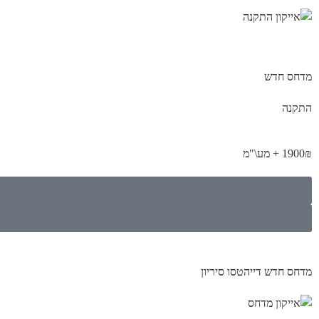
מדחס חדש
התקנה
1900₪ + מע\"מ
מדחס חדש דייהטסו סיריון