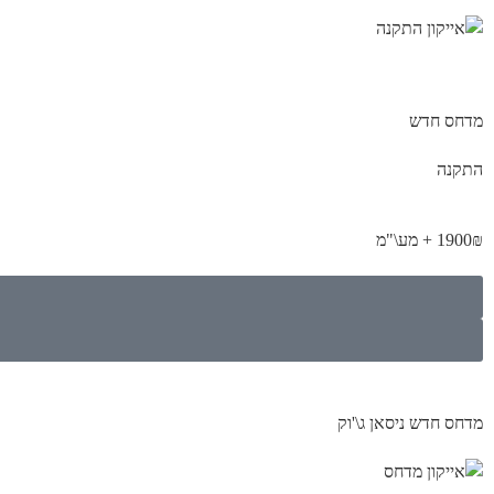
מדחס חדש
התקנה
1900₪ + מע\"מ
מדחס חדש ניסאן ג\'וק