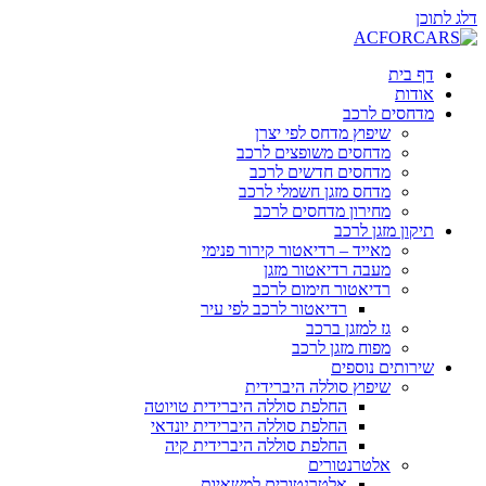
דלג לתוכן
דף בית
אודות
מדחסים לרכב
שיפוץ מדחס לפי יצרן
מדחסים משופצים לרכב
מדחסים חדשים לרכב
מדחס מזגן חשמלי לרכב
מחירון מדחסים לרכב
תיקון מזגן לרכב
מאייד – רדיאטור קירור פנימי
מעבה רדיאטור מזגן
רדיאטור חימום לרכב
רדיאטור לרכב לפי עיר
גז למזגן ברכב
מפוח מזגן לרכב
שירותים נוספים
שיפוץ סוללה היברידית
החלפת סוללה היברידית טויוטה
החלפת סוללה היברידית יונדאי
החלפת סוללה היברידית קיה
אלטרנטורים
אלטרנטורים למשאיות