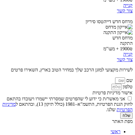
קנייה
צור קשר
מדחס חדש דייהטסו סיריון
מדחס חדש
התקנה
1900₪ + מע\"מ
קנייה
צור קשר
לשירות מקצועי למזגן הרכב שלך במחיר הטוב בארץ, השאירו פרטים
שם
טלפון
אישור מדיניות פרטיות
אני מאשר/ת כי ידוע לי שהפרטים שמסרתי יישמרו ויעובדו בהתאם
לחוק הגנת הפרטיות, התשמ"א–1981 (כולל תיקון 13), ובהתאם ל
מדיניות
הפרטיות
שלנו.
שלח
מפת האתר
ראשי