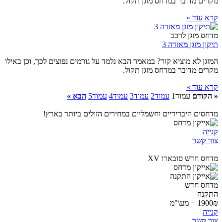
מקרים מדובר במדחס מזגן תקול.
קרא עוד »
מדחס מזגן לרכב
תיקון מזגן מאזדה 3
המזגן לא מוציא קור? במאמר הבא נלמד על גורמים נפוצים לכך, וכן באילו
מקרים מדובר במדחס מזגן תקול.
קרא עוד »
« הקודם
עמוד
1
עמוד
2
עמוד
3
עמוד
4
עמוד
5
הבא »
מדחסים היברידיים וחשמליים במחירים הזולים ביותר בארץ!
קנייה
צור קשר
מדחס חדש סובארו XV
מדחס חדש
התקנה
1900₪ + מע\"מ
קנייה
צור קשר