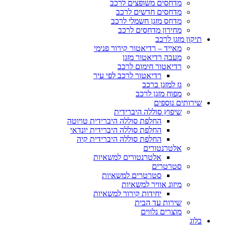
מדחסים משופצים לרכב
מדחסים חדשים לרכב
מדחס מזגן חשמלי לרכב
מחירון מדחסים לרכב
תיקון מזגן לרכב
מאייד – רדיאטור קירור פנימי
מעבה רדיאטור מזגן
רדיאטור חימום לרכב
רדיאטור לרכב לפי עיר
גז למזגן ברכב
מפוח מזגן לרכב
שירותים נוספים
שיפוץ סוללה היברידית
החלפת סוללה היברידית טויוטה
החלפת סוללה היברידית יונדאי
החלפת סוללה היברידית קיה
אלטרנטורים
אלטרנטורים למשאיות
סטרטרים
סטרטרים למשאיות
מיזוג אוויר למשאיות
יחידות קירור למשאיות
שירות עד הבית
מוצרים נלווים
בלוג