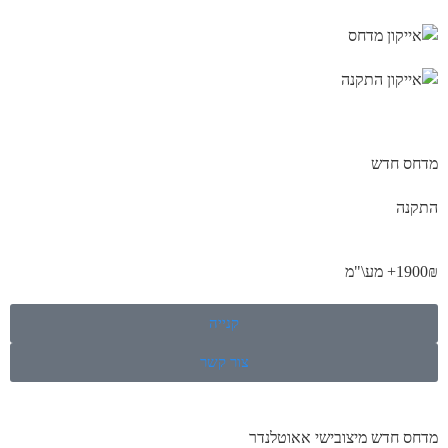
מדחס חדש
התקנה
1900₪+ מע\"מ
קנייה
צור קשר
מדחס חדש מיצובישי אאוטלנדר