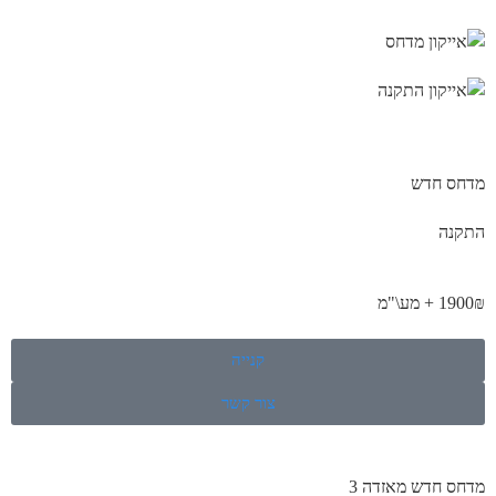
מדחס חדש
התקנה
1900₪ + מע\"מ
קנייה
צור קשר
מדחס חדש מאזדה 3