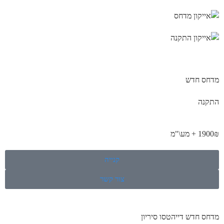
מדחס חדש
התקנה
1900₪ + מע\"מ
קנייה
צור קשר
מדחס חדש דייהטסו סיריון