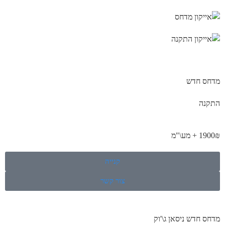
מדחס חדש
התקנה
1900₪ + מע\"מ
קנייה
צור קשר
מדחס חדש ניסאן ג\'וק