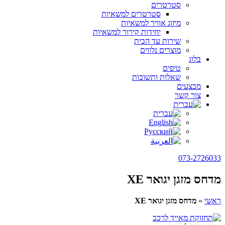
סטרטרים
סטרטרים למשאיות
מיזוג אוויר למשאיות
יחידות קירור למשאיות
שירות עד הבית
מוצרים נלווים
בלוג
טיפים
שאלות ותשובות
מבצעים
צור קשר
073-2726033
מדחס מזגן יגואר XE
ראשי
»
מדחס מזגן יגואר XE