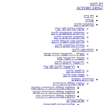
דלג לתוכן
דף בית
אודות
מדחסים לרכב
שיפוץ מדחס לפי יצרן
מדחסים משופצים לרכב
מדחסים חדשים לרכב
מדחס מזגן חשמלי לרכב
מחירון מדחסים לרכב
תיקון מזגן לרכב
מאייד – רדיאטור קירור פנימי
מעבה רדיאטור מזגן
רדיאטור חימום לרכב
רדיאטור לרכב לפי עיר
גז למזגן ברכב
מפוח מזגן לרכב
שירותים נוספים
שיפוץ סוללה היברידית
החלפת סוללה היברידית טויוטה
החלפת סוללה היברידית יונדאי
החלפת סוללה היברידית קיה
אלטרנטורים
אלטרנטורים למשאיות