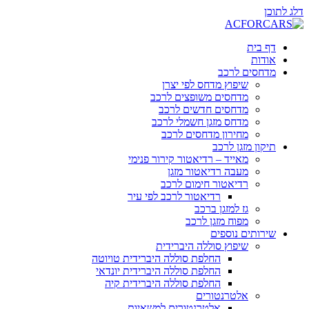
דלג לתוכן
דף בית
אודות
מדחסים לרכב
שיפוץ מדחס לפי יצרן
מדחסים משופצים לרכב
מדחסים חדשים לרכב
מדחס מזגן חשמלי לרכב
מחירון מדחסים לרכב
תיקון מזגן לרכב
מאייד – רדיאטור קירור פנימי
מעבה רדיאטור מזגן
רדיאטור חימום לרכב
רדיאטור לרכב לפי עיר
גז למזגן ברכב
מפוח מזגן לרכב
שירותים נוספים
שיפוץ סוללה היברידית
החלפת סוללה היברידית טויוטה
החלפת סוללה היברידית יונדאי
החלפת סוללה היברידית קיה
אלטרנטורים
אלטרנטורים למשאיות