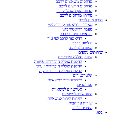
מדחסים משופצים לרכב
מדחסים חדשים לרכב
מדחס מזגן חשמלי לרכב
מחירון מדחסים לרכב
תיקון מזגן לרכב
מאייד – רדיאטור קירור פנימי
מעבה רדיאטור מזגן
רדיאטור חימום לרכב
רדיאטור לרכב לפי עיר
גז למזגן ברכב
מפוח מזגן לרכב
שירותים נוספים
שיפוץ סוללה היברידית
החלפת סוללה היברידית טויוטה
החלפת סוללה היברידית יונדאי
החלפת סוללה היברידית קיה
אלטרנטורים
אלטרנטורים למשאיות
סטרטרים
סטרטרים למשאיות
מיזוג אוויר למשאיות
יחידות קירור למשאיות
שירות עד הבית
מוצרים נלווים
בלוג