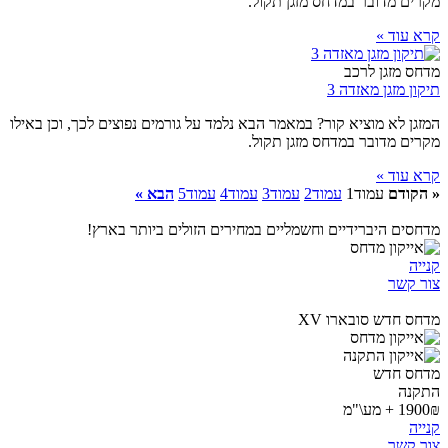
מקרים מדובר במדחס מזגן תקול.
קרא עוד »
מדחס מזגן לרכב
תיקון מזגן מאזדה 3
המזגן לא מוציא קור? במאמר הבא נלמד על גורמים נפוצים לכך, וכן באילו
מקרים מדובר במדחס מזגן תקול.
קרא עוד »
« הקודם
עמוד
1
עמוד
2
עמוד
3
עמוד
4
עמוד
5
הבא »
מדחסים היברידיים וחשמליים במחירים הזולים ביותר בארץ!
קנייה
צור קשר
מדחס חדש סובארו XV
מדחס חדש
התקנה
1900₪ + מע\"מ
קנייה
צור קשר