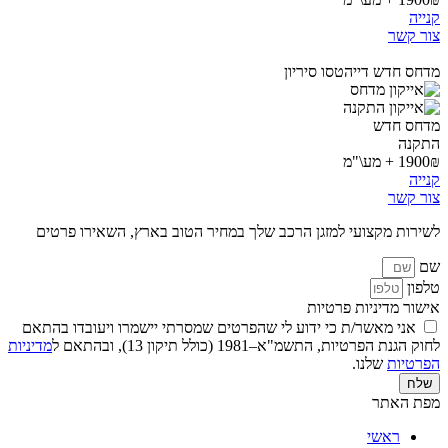
קנייה
צור קשר
מדחס חדש דייהטסו סיריון
מדחס חדש
התקנה
1900₪ + מע\"מ
קנייה
צור קשר
לשירות מקצועי למזגן הרכב שלך במחיר הטוב בארץ, השאירו פרטים
שם
טלפון
אישור מדיניות פרטיות
אני מאשר/ת כי ידוע לי שהפרטים שמסרתי יישמרו ויעובדו בהתאם
לחוק הגנת הפרטיות, התשמ"א–1981 (כולל תיקון 13), ובהתאם ל
מדיניות
הפרטיות
שלנו.
שלח
מפת האתר
ראשי