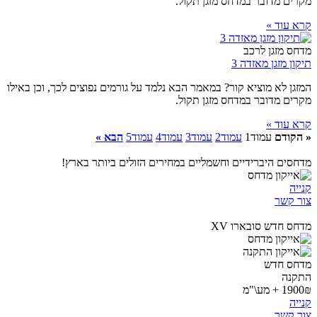
מקרים מדובר במדחס מזגן תקול.
קרא עוד »
מדחס מזגן לרכב
תיקון מזגן מאזדה 3
המזגן לא מוציא קור? במאמר הבא נלמד על גורמים נפוצים לכך, וכן באילו
מקרים מדובר במדחס מזגן תקול.
קרא עוד »
« הקודם
עמוד
1
עמוד
2
עמוד
3
עמוד
4
עמוד
5
הבא »
מדחסים היברידיים וחשמליים במחירים הזולים ביותר בארץ!
קנייה
צור קשר
מדחס חדש סובארו XV
מדחס חדש
התקנה
1900₪ + מע\"מ
קנייה
צור קשר