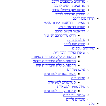
מדחסים משופצים לרכב
מדחסים חדשים לרכב
מדחס מזגן חשמלי לרכב
מחירון מדחסים לרכב
תיקון מזגן לרכב
מאייד – רדיאטור קירור פנימי
מעבה רדיאטור מזגן
רדיאטור חימום לרכב
רדיאטור לרכב לפי עיר
גז למזגן ברכב
מפוח מזגן לרכב
שירותים נוספים
שיפוץ סוללה היברידית
החלפת סוללה היברידית טויוטה
החלפת סוללה היברידית יונדאי
החלפת סוללה היברידית קיה
אלטרנטורים
אלטרנטורים למשאיות
סטרטרים
סטרטרים למשאיות
מיזוג אוויר למשאיות
יחידות קירור למשאיות
שירות עד הבית
מוצרים נלווים
בלוג