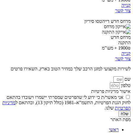
קנייה
צור קשר
מדחס חדש דייהטסו סיריון
מדחס חדש
התקנה
1900₪ + מע\"מ
קנייה
צור קשר
לשירות מקצועי למזגן הרכב שלך במחיר הטוב בארץ, השאירו פרטים
שם
טלפון
אישור מדיניות פרטיות
אני מאשר/ת כי ידוע לי שהפרטים שמסרתי יישמרו ויעובדו בהתאם
לחוק הגנת הפרטיות, התשמ"א–1981 (כולל תיקון 13), ובהתאם ל
מדיניות
הפרטיות
שלנו.
שלח
מפת האתר
ראשי