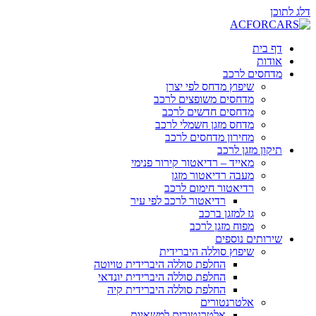
דלג לתוכן
דף בית
אודות
מדחסים לרכב
שיפוץ מדחס לפי יצרן
מדחסים משופצים לרכב
מדחסים חדשים לרכב
מדחס מזגן חשמלי לרכב
מחירון מדחסים לרכב
תיקון מזגן לרכב
מאייד – רדיאטור קירור פנימי
מעבה רדיאטור מזגן
רדיאטור חימום לרכב
רדיאטור לרכב לפי עיר
גז למזגן ברכב
מפוח מזגן לרכב
שירותים נוספים
שיפוץ סוללה היברידית
החלפת סוללה היברידית טויוטה
החלפת סוללה היברידית יונדאי
החלפת סוללה היברידית קיה
אלטרנטורים
אלטרנטורים למשאיות