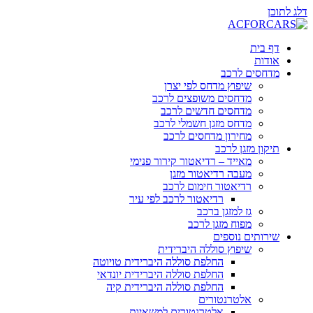
דלג לתוכן
דף בית
אודות
מדחסים לרכב
שיפוץ מדחס לפי יצרן
מדחסים משופצים לרכב
מדחסים חדשים לרכב
מדחס מזגן חשמלי לרכב
מחירון מדחסים לרכב
תיקון מזגן לרכב
מאייד – רדיאטור קירור פנימי
מעבה רדיאטור מזגן
רדיאטור חימום לרכב
רדיאטור לרכב לפי עיר
גז למזגן ברכב
מפוח מזגן לרכב
שירותים נוספים
שיפוץ סוללה היברידית
החלפת סוללה היברידית טויוטה
החלפת סוללה היברידית יונדאי
החלפת סוללה היברידית קיה
אלטרנטורים
אלטרנטורים למשאיות