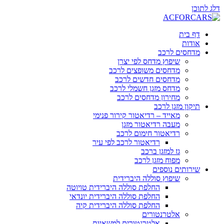
דלג לתוכן
דף בית
אודות
מדחסים לרכב
שיפוץ מדחס לפי יצרן
מדחסים משופצים לרכב
מדחסים חדשים לרכב
מדחס מזגן חשמלי לרכב
מחירון מדחסים לרכב
תיקון מזגן לרכב
מאייד – רדיאטור קירור פנימי
מעבה רדיאטור מזגן
רדיאטור חימום לרכב
רדיאטור לרכב לפי עיר
גז למזגן ברכב
מפוח מזגן לרכב
שירותים נוספים
שיפוץ סוללה היברידית
החלפת סוללה היברידית טויוטה
החלפת סוללה היברידית יונדאי
החלפת סוללה היברידית קיה
אלטרנטורים
אלטרנטורים למשאיות