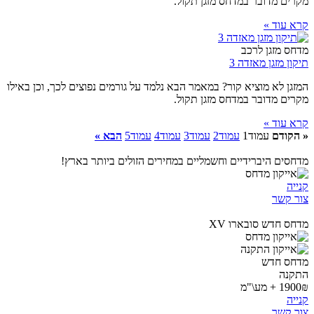
מקרים מדובר במדחס מזגן תקול.
קרא עוד »
מדחס מזגן לרכב
תיקון מזגן מאזדה 3
המזגן לא מוציא קור? במאמר הבא נלמד על גורמים נפוצים לכך, וכן באילו
מקרים מדובר במדחס מזגן תקול.
קרא עוד »
« הקודם
עמוד
1
עמוד
2
עמוד
3
עמוד
4
עמוד
5
הבא »
מדחסים היברידיים וחשמליים במחירים הזולים ביותר בארץ!
קנייה
צור קשר
מדחס חדש סובארו XV
מדחס חדש
התקנה
1900₪ + מע\"מ
קנייה
צור קשר