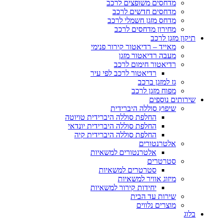
מדחסים משופצים לרכב
מדחסים חדשים לרכב
מדחס מזגן חשמלי לרכב
מחירון מדחסים לרכב
תיקון מזגן לרכב
מאייד – רדיאטור קירור פנימי
מעבה רדיאטור מזגן
רדיאטור חימום לרכב
רדיאטור לרכב לפי עיר
גז למזגן ברכב
מפוח מזגן לרכב
שירותים נוספים
שיפוץ סוללה היברידית
החלפת סוללה היברידית טויוטה
החלפת סוללה היברידית יונדאי
החלפת סוללה היברידית קיה
אלטרנטורים
אלטרנטורים למשאיות
סטרטרים
סטרטרים למשאיות
מיזוג אוויר למשאיות
יחידות קירור למשאיות
שירות עד הבית
מוצרים נלווים
בלוג