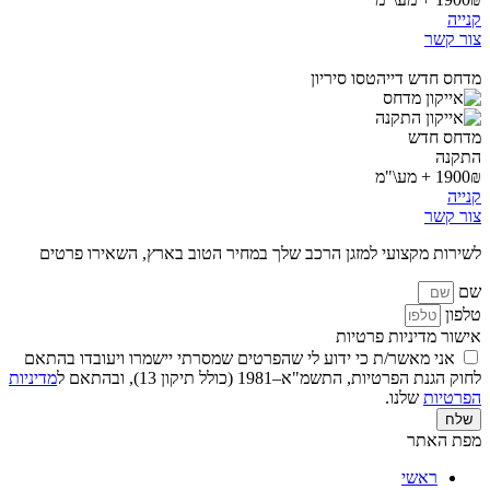
קנייה
צור קשר
מדחס חדש דייהטסו סיריון
מדחס חדש
התקנה
1900₪ + מע\"מ
קנייה
צור קשר
לשירות מקצועי למזגן הרכב שלך במחיר הטוב בארץ, השאירו פרטים
שם
טלפון
אישור מדיניות פרטיות
אני מאשר/ת כי ידוע לי שהפרטים שמסרתי יישמרו ויעובדו בהתאם
לחוק הגנת הפרטיות, התשמ"א–1981 (כולל תיקון 13), ובהתאם ל
מדיניות
הפרטיות
שלנו.
שלח
מפת האתר
ראשי