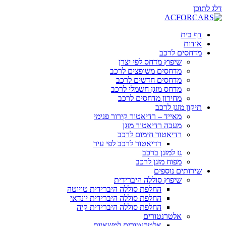
דלג לתוכן
דף בית
אודות
מדחסים לרכב
שיפוץ מדחס לפי יצרן
מדחסים משופצים לרכב
מדחסים חדשים לרכב
מדחס מזגן חשמלי לרכב
מחירון מדחסים לרכב
תיקון מזגן לרכב
מאייד – רדיאטור קירור פנימי
מעבה רדיאטור מזגן
רדיאטור חימום לרכב
רדיאטור לרכב לפי עיר
גז למזגן ברכב
מפוח מזגן לרכב
שירותים נוספים
שיפוץ סוללה היברידית
החלפת סוללה היברידית טויוטה
החלפת סוללה היברידית יונדאי
החלפת סוללה היברידית קיה
אלטרנטורים
אלטרנטורים למשאיות