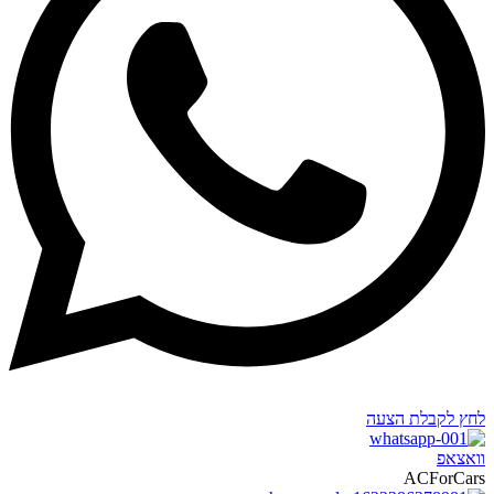
לחץ לקבלת הצעה
וואצאפ
ACForCars