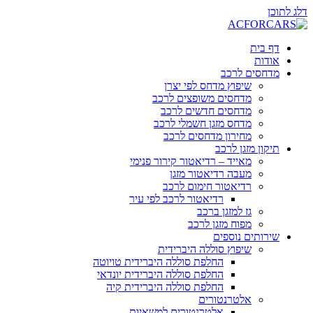
דלג לתוכן
דף בית
אודות
מדחסים לרכב
שיפוץ מדחס לפי יצרן
מדחסים משופצים לרכב
מדחסים חדשים לרכב
מדחס מזגן חשמלי לרכב
מחירון מדחסים לרכב
תיקון מזגן לרכב
מאייד – רדיאטור קירור פנימי
מעבה רדיאטור מזגן
רדיאטור חימום לרכב
רדיאטור לרכב לפי עיר
גז למזגן ברכב
מפוח מזגן לרכב
שירותים נוספים
שיפוץ סוללה היברידית
החלפת סוללה היברידית טויוטה
החלפת סוללה היברידית יונדאי
החלפת סוללה היברידית קיה
אלטרנטורים
אלטרנטורים למשאיות