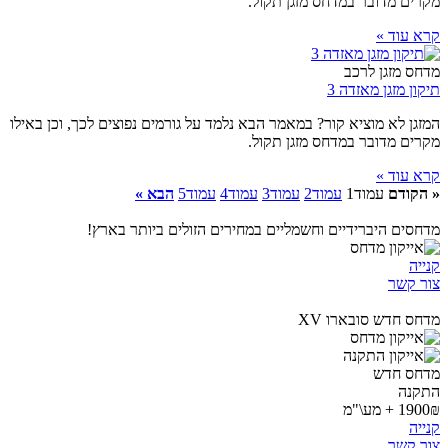
מקרים מדובר במדחס מזגן תקול.
קרא עוד »
מדחס מזגן לרכב
תיקון מזגן מאזדה 3
המזגן לא מוציא קור? במאמר הבא נלמד על גורמים נפוצים לכך, וכן באילו
מקרים מדובר במדחס מזגן תקול.
קרא עוד »
« הקודם
עמוד
1
עמוד
2
עמוד
3
עמוד
4
עמוד
5
הבא »
מדחסים היברידיים וחשמליים במחירים הזולים ביותר בארץ!
קנייה
צור קשר
מדחס חדש סובארו XV
מדחס חדש
התקנה
1900₪ + מע\"מ
קנייה
צור קשר