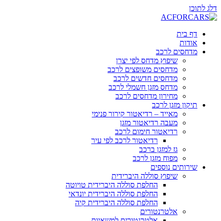
דלג לתוכן
דף בית
אודות
מדחסים לרכב
שיפוץ מדחס לפי יצרן
מדחסים משופצים לרכב
מדחסים חדשים לרכב
מדחס מזגן חשמלי לרכב
מחירון מדחסים לרכב
תיקון מזגן לרכב
מאייד – רדיאטור קירור פנימי
מעבה רדיאטור מזגן
רדיאטור חימום לרכב
רדיאטור לרכב לפי עיר
גז למזגן ברכב
מפוח מזגן לרכב
שירותים נוספים
שיפוץ סוללה היברידית
החלפת סוללה היברידית טויוטה
החלפת סוללה היברידית יונדאי
החלפת סוללה היברידית קיה
אלטרנטורים
אלטרנטורים למשאיות