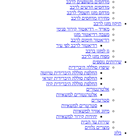
מדחסים משופצים לרכב
מדחסים חדשים לרכב
מדחס מזגן חשמלי לרכב
מחירון מדחסים לרכב
תיקון מזגן לרכב
מאייד – רדיאטור קירור פנימי
מעבה רדיאטור מזגן
רדיאטור חימום לרכב
רדיאטור לרכב לפי עיר
גז למזגן ברכב
מפוח מזגן לרכב
שירותים נוספים
שיפוץ סוללה היברידית
החלפת סוללה היברידית טויוטה
החלפת סוללה היברידית יונדאי
החלפת סוללה היברידית קיה
אלטרנטורים
אלטרנטורים למשאיות
סטרטרים
סטרטרים למשאיות
מיזוג אוויר למשאיות
יחידות קירור למשאיות
שירות עד הבית
מוצרים נלווים
בלוג