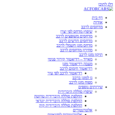
דלג לתוכן
דף בית
אודות
מדחסים לרכב
שיפוץ מדחס לפי יצרן
מדחסים משופצים לרכב
מדחסים חדשים לרכב
מדחס מזגן חשמלי לרכב
מחירון מדחסים לרכב
תיקון מזגן לרכב
מאייד – רדיאטור קירור פנימי
מעבה רדיאטור מזגן
רדיאטור חימום לרכב
רדיאטור לרכב לפי עיר
גז למזגן ברכב
מפוח מזגן לרכב
שירותים נוספים
שיפוץ סוללה היברידית
החלפת סוללה היברידית טויוטה
החלפת סוללה היברידית יונדאי
החלפת סוללה היברידית קיה
אלטרנטורים
אלטרנטורים למשאיות