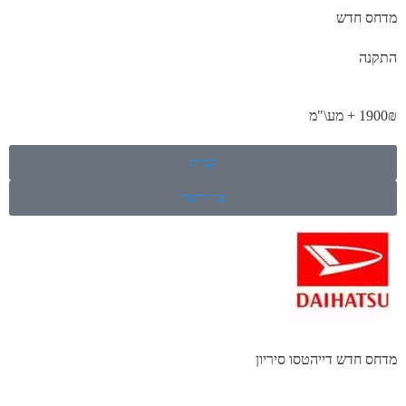
מדחס חדש
התקנה
1900₪ + מע\"מ
קנייה
צור קשר
מדחס חדש דייהטסו סיריון