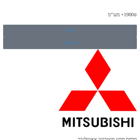
1900₪+ מע\"מ
קנייה
צור קשר
מדחס חדש מיצובישי אאוטלנדר