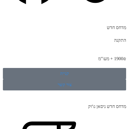
מדחס חדש
התקנה
1900₪ + מע\"מ
קנייה
צור קשר
מדחס חדש ניסאן ג\'וק