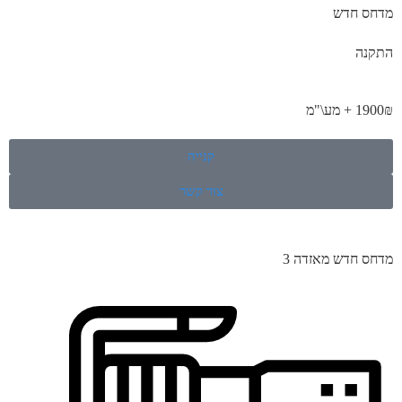
מדחס חדש
התקנה
1900₪ + מע\"מ
קנייה
צור קשר
מדחס חדש מאזדה 3