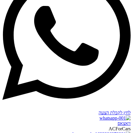
לחץ לקבלת הצעה
וואצאפ
ACForCars