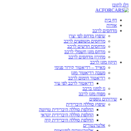
דלג לתוכן
דף בית
אודות
מדחסים לרכב
שיפוץ מדחס לפי יצרן
מדחסים משופצים לרכב
מדחסים חדשים לרכב
מדחס מזגן חשמלי לרכב
מחירון מדחסים לרכב
תיקון מזגן לרכב
מאייד – רדיאטור קירור פנימי
מעבה רדיאטור מזגן
רדיאטור חימום לרכב
רדיאטור לרכב לפי עיר
גז למזגן ברכב
מפוח מזגן לרכב
שירותים נוספים
שיפוץ סוללה היברידית
החלפת סוללה היברידית טויוטה
החלפת סוללה היברידית יונדאי
החלפת סוללה היברידית קיה
אלטרנטורים
אלטרנטורים למשאיות