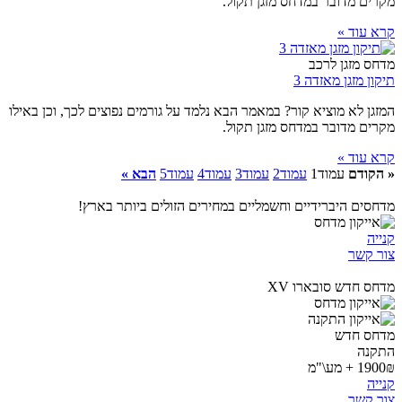
מקרים מדובר במדחס מזגן תקול.
קרא עוד »
מדחס מזגן לרכב
תיקון מזגן מאזדה 3
המזגן לא מוציא קור? במאמר הבא נלמד על גורמים נפוצים לכך, וכן באילו
מקרים מדובר במדחס מזגן תקול.
קרא עוד »
« הקודם
עמוד
1
עמוד
2
עמוד
3
עמוד
4
עמוד
5
הבא »
מדחסים היברידיים וחשמליים במחירים הזולים ביותר בארץ!
קנייה
צור קשר
מדחס חדש סובארו XV
מדחס חדש
התקנה
1900₪ + מע\"מ
קנייה
צור קשר