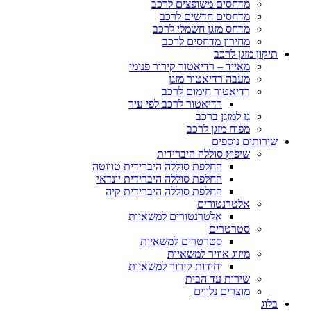
מדחסים משופצים לרכב
מדחסים חדשים לרכב
מדחס מזגן חשמלי לרכב
מחירון מדחסים לרכב
תיקון מזגן לרכב
מאייד – רדיאטור קירור פנימי
מעבה רדיאטור מזגן
רדיאטור חימום לרכב
רדיאטור לרכב לפי עיר
גז למזגן ברכב
מפוח מזגן לרכב
שירותים נוספים
שיפוץ סוללה היברידית
החלפת סוללה היברידית טויוטה
החלפת סוללה היברידית יונדאי
החלפת סוללה היברידית קיה
אלטרנטורים
אלטרנטורים למשאיות
סטרטרים
סטרטרים למשאיות
מיזוג אוויר למשאיות
יחידות קירור למשאיות
שירות עד הבית
מוצרים נלווים
בלוג