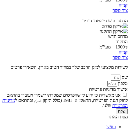
קנייה
צור קשר
מדחס חדש דייהטסו סיריון
מדחס חדש
התקנה
1900₪ + מע\"מ
קנייה
צור קשר
לשירות מקצועי למזגן הרכב שלך במחיר הטוב בארץ, השאירו פרטים
שם
טלפון
אישור מדיניות פרטיות
אני מאשר/ת כי ידוע לי שהפרטים שמסרתי יישמרו ויעובדו בהתאם
לחוק הגנת הפרטיות, התשמ"א–1981 (כולל תיקון 13), ובהתאם ל
מדיניות
הפרטיות
שלנו.
שלח
מפת האתר
ראשי