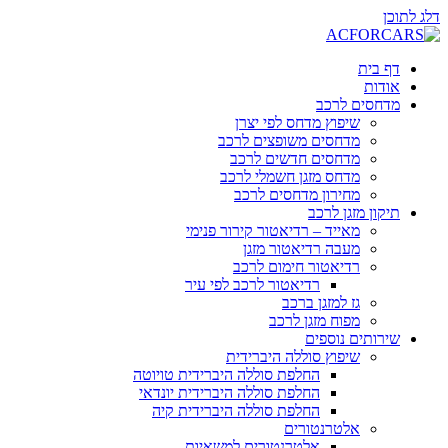
דלג לתוכן
דף בית
אודות
מדחסים לרכב
שיפוץ מדחס לפי יצרן
מדחסים משופצים לרכב
מדחסים חדשים לרכב
מדחס מזגן חשמלי לרכב
מחירון מדחסים לרכב
תיקון מזגן לרכב
מאייד – רדיאטור קירור פנימי
מעבה רדיאטור מזגן
רדיאטור חימום לרכב
רדיאטור לרכב לפי עיר
גז למזגן ברכב
מפוח מזגן לרכב
שירותים נוספים
שיפוץ סוללה היברידית
החלפת סוללה היברידית טויוטה
החלפת סוללה היברידית יונדאי
החלפת סוללה היברידית קיה
אלטרנטורים
אלטרנטורים למשאיות