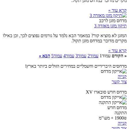
מקרים מדובר במדחס מזגן תקול.
קרא עוד »
מדחס מזגן לרכב
תיקון מזגן מאזדה 3
המזגן לא מוציא קור? במאמר הבא נלמד על גורמים נפוצים לכך, וכן באילו
מקרים מדובר במדחס מזגן תקול.
קרא עוד »
« הקודם
עמוד
1
עמוד
2
עמוד
3
עמוד
4
עמוד
5
הבא »
מדחסים היברידיים וחשמליים במחירים הזולים ביותר בארץ!
קנייה
צור קשר
מדחס חדש סובארו XV
מדחס חדש
התקנה
1900₪ + מע\"מ
קנייה
צור קשר