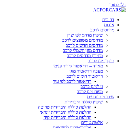
דלג לתוכן
דף בית
אודות
מדחסים לרכב
שיפוץ מדחס לפי יצרן
מדחסים משופצים לרכב
מדחסים חדשים לרכב
מדחס מזגן חשמלי לרכב
מחירון מדחסים לרכב
תיקון מזגן לרכב
מאייד – רדיאטור קירור פנימי
מעבה רדיאטור מזגן
רדיאטור חימום לרכב
רדיאטור לרכב לפי עיר
גז למזגן ברכב
מפוח מזגן לרכב
שירותים נוספים
שיפוץ סוללה היברידית
החלפת סוללה היברידית טויוטה
החלפת סוללה היברידית יונדאי
החלפת סוללה היברידית קיה
אלטרנטורים
אלטרנטורים למשאיות