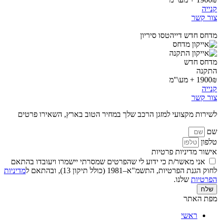
קנייה
צור קשר
מדחס חדש דייהטסו סיריון
מדחס חדש
התקנה
1900₪ + מע\"מ
קנייה
צור קשר
לשירות מקצועי למזגן הרכב שלך במחיר הטוב בארץ, השאירו פרטים
שם
טלפון
אישור מדיניות פרטיות
אני מאשר/ת כי ידוע לי שהפרטים שמסרתי יישמרו ויעובדו בהתאם
לחוק הגנת הפרטיות, התשמ"א–1981 (כולל תיקון 13), ובהתאם ל
מדיניות
הפרטיות
שלנו.
שלח
מפת האתר
ראשי