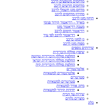
מדחסים משופצים לרכב
מדחסים חדשים לרכב
מדחס מזגן חשמלי לרכב
מחירון מדחסים לרכב
תיקון מזגן לרכב
מאייד – רדיאטור קירור פנימי
מעבה רדיאטור מזגן
רדיאטור חימום לרכב
רדיאטור לרכב לפי עיר
גז למזגן ברכב
מפוח מזגן לרכב
שירותים נוספים
שיפוץ סוללה היברידית
החלפת סוללה היברידית טויוטה
החלפת סוללה היברידית יונדאי
החלפת סוללה היברידית קיה
אלטרנטורים
אלטרנטורים למשאיות
סטרטרים
סטרטרים למשאיות
מיזוג אוויר למשאיות
יחידות קירור למשאיות
שירות עד הבית
מוצרים נלווים
בלוג