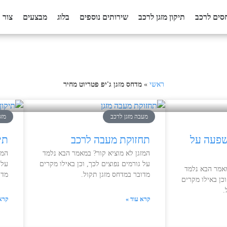
סים לרכב
תיקון מזגן לרכב
שירותים נוספים
בלוג
מבצעים
צור 
ראשי
»
מדחס מזגן ג'יפ פטריוט מחיר
מעבה מזגן לרכב
מזגן
שפעה על
תחזוקת מעבה לרכב
תיק
המזגן לא מוציא קור? במאמר הבא נלמד
המז
על גורמים נפוצים לכך, וכן באילו מקרים
על 
מאמר הבא נלמד
מדובר במדחס מזגן תקול.
מדו
וכן באילו מקרים
.
קרא עוד »
קרא