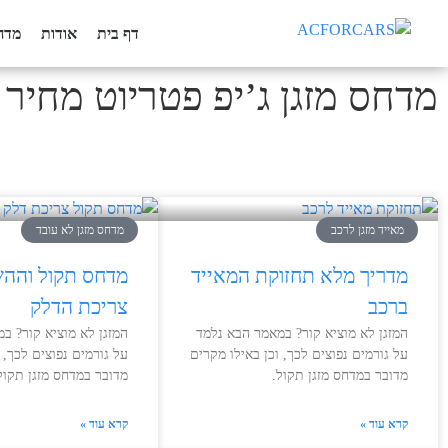
דף בית
אודות
מדח
מדחס מזגן ג’יפ פטריוט מחיר
מאייד מזגן לרכב
מדחס מזגן לא עובד
מדריך מלא תחזוקת המאייד
מדחס תקול והה
ברכב
צריכת הדלק
המזגן לא מוציא קור? במאמר הבא נלמד
המזגן לא מוציא קור? ב
על גורמים נפוצים לכך, וכן באילו מקרים
על גורמים נפוצים לכך, 
מדובר במדחס מזגן תקול.
מדובר במדחס מזגן תקול
קרא עוד »
קרא עוד »