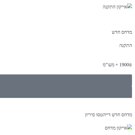
מדחס חדש
התקנה
1900₪ + מע\"מ
מדחס חדש דייהטסו סיריון