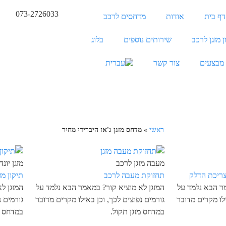
073-2726033
דף בית
אודות
מדחסים לרכב
ן מזגן לרכב
שירותים נוספים
בלוג
מבצעים
צור קשר
ראשי
»
מדחס מזגן ג'אז היברידי מחיר
מעבה מזגן לרכב
מזגן יונדאי 
ריכת הדלק
תחזוקת מעבה לרכב
תיקון מזגן
מר הבא נלמד על
המזגן לא מוציא קור? במאמר הבא נלמד על
המזגן ל
ילו מקרים מדובר
גורמים נפוצים לכך, וכן באילו מקרים מדובר
גורמים נ
במדחס מזגן תקול.
במדחס מ