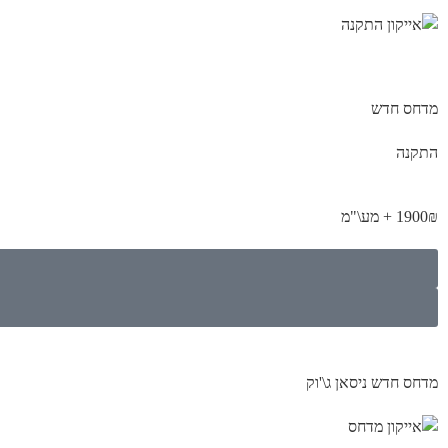
מדחס חדש
התקנה
1900₪ + מע\"מ
מדחס חדש ניסאן ג\'וק