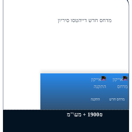
מדחס חדש דייהטסו סיריון
מדחס חדש
התקנה
1900₪ + מע\"מ