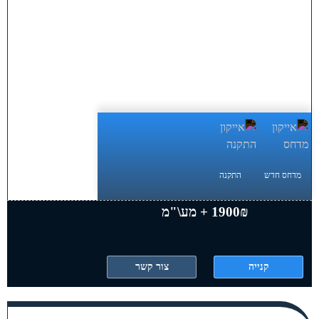
מדחס חדש
התקנה
1900₪ + מע\"מ
קנייה
צור קשר