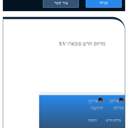
קנייה
צור קשר
מדחס חדש סובארו XV
מדחס חדש
התקנה