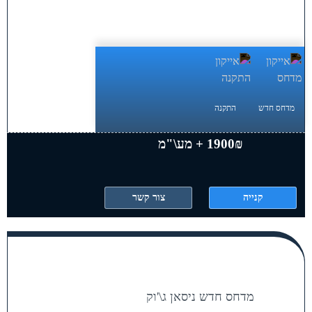
מדחס חדש
התקנה
1900₪ + מע\"מ
קנייה
צור קשר
מדחס חדש ניסאן ג\'וק