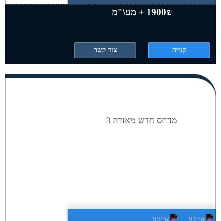
1900₪ + מע\"מ
קנייה
צור קשר
מדחס חדש מאזדה 3