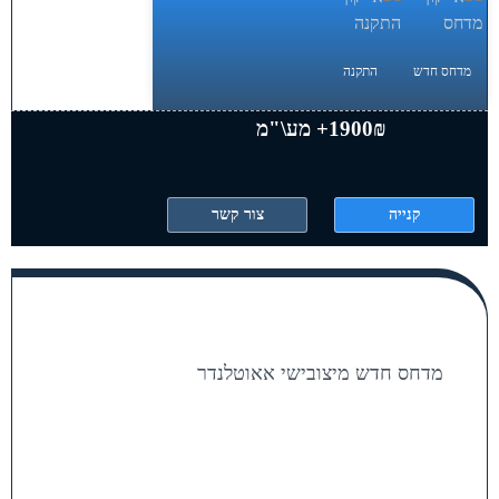
מדחס חדש
התקנה
1900₪+ מע\"מ
קנייה
צור קשר
מדחס חדש מיצובישי אאוטלנדר