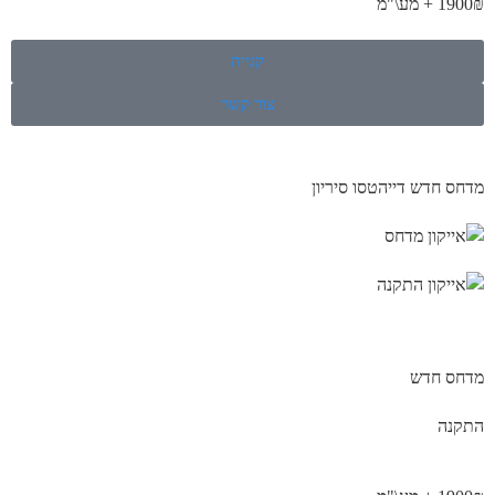
1900₪ + מע\"מ
קנייה
צור קשר
מדחס חדש דייהטסו סיריון
מדחס חדש
התקנה