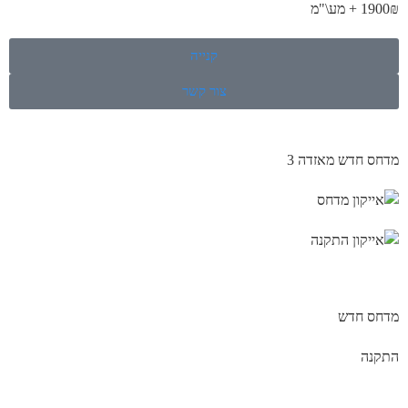
1900₪ + מע\"מ
קנייה
צור קשר
מדחס חדש מאזדה 3
מדחס חדש
התקנה