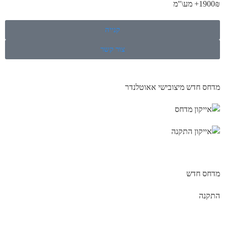
1900₪+ מע\"מ
קנייה
צור קשר
מדחס חדש מיצובישי אאוטלנדר
מדחס חדש
התקנה