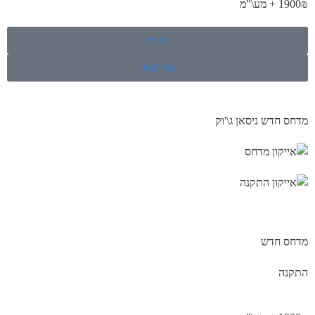
1900₪ + מע\"מ
קנייה
צור קשר
מדחס חדש ניסאן ג\'וק
מדחס חדש
התקנה