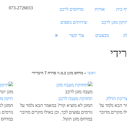
073-2726033
ף בית
אודות
מדחסים לרכב
יקון מזגן לרכב
שירותים נוספים
וג
מבצעים
צור קשר
ראשי
»
מדחס מזגן ב.מ.וו סדרה 7 היברידי
מעבה מזגן לרכב
מזגן יונדאי 
ריכת הדלק
תחזוקת מעבה לרכב
תיקון מזגן
מר הבא נלמד על
המזגן לא מוציא קור? במאמר הבא נלמד על
המזגן ל
ילו מקרים מדובר
גורמים נפוצים לכך, וכן באילו מקרים מדובר
גורמים נ
במדחס מזגן תקול.
במדחס מ