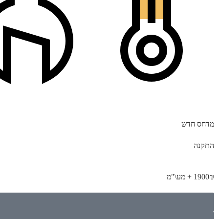
מדחס חדש
התקנה
1900₪ + מע\"מ