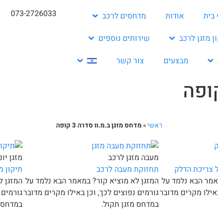
073-2726033
 בית
אודות
מדחסים לרכב
ן מזגן לרכב
שירותים נוספים
מבצעים
צור קשר
ראשי
»
מדחס מזגן ב.מ.וו סדרה 3 קופה
מעבה מזגן לרכב
מזגן יונדא
 צריכת הדלק
תחזוקת מעבה לרכב
תיקון מזג
אמר הבא נלמד על
המזגן לא מוציא קור? במאמר הבא נלמד על
המזגן ל
באילו מקרים מדובר
גורמים נפוצים לכך, וכן באילו מקרים מדובר
גורמים 
במדחס מזגן תקול.
במדחס מ