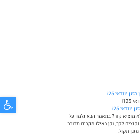
פתח
י i125
ן יונדאי i25
א מוציא קור? במאמר הבא נלמד על
נפוצים לכך, וכן באילו מקרים מדובר
זגן תקול.