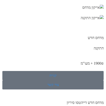
מדחס חדש
התקנה
1900₪ + מע\"מ
קנייה
צור קשר
מדחס חדש דייהטסו סיריון