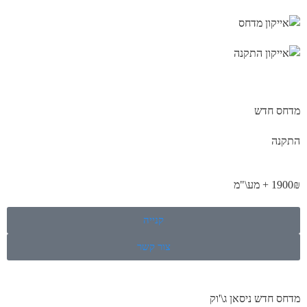
מדחס חדש
התקנה
1900₪ + מע\"מ
קנייה
צור קשר
מדחס חדש ניסאן ג\'וק