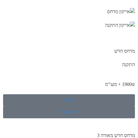
מדחס חדש
התקנה
1900₪ + מע\"מ
קנייה
צור קשר
מדחס חדש מאזדה 3