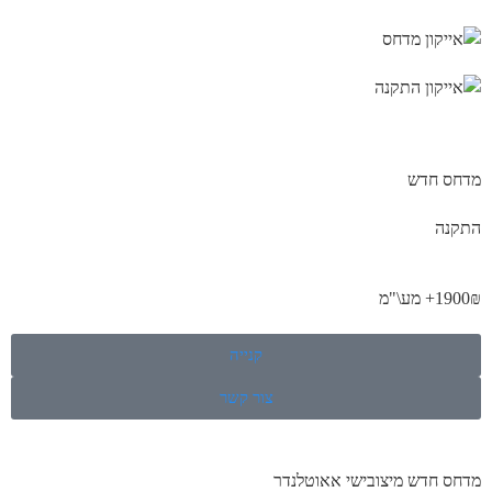
מדחס חדש
התקנה
1900₪+ מע\"מ
קנייה
צור קשר
מדחס חדש מיצובישי אאוטלנדר