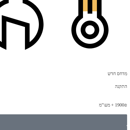
מדחס חדש
התקנה
1900₪ + מע\"מ