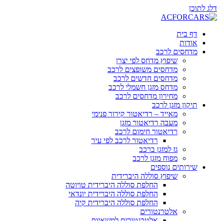
דלג לתוכן
דף בית
אודות
מדחסים לרכב
שיפוץ מדחס לפי יצרן
מדחסים משופצים לרכב
מדחסים חדשים לרכב
מדחס מזגן חשמלי לרכב
מחירון מדחסים לרכב
תיקון מזגן לרכב
מאייד – רדיאטור קירור פנימי
מעבה רדיאטור מזגן
רדיאטור חימום לרכב
רדיאטור לרכב לפי עיר
גז למזגן ברכב
מפוח מזגן לרכב
שירותים נוספים
שיפוץ סוללה היברידית
החלפת סוללה היברידית טויוטה
החלפת סוללה היברידית יונדאי
החלפת סוללה היברידית קיה
אלטרנטורים
אלטרנטורים למשאיות