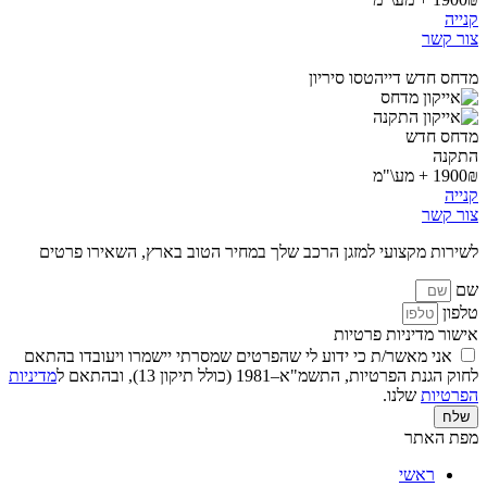
קנייה
צור קשר
מדחס חדש דייהטסו סיריון
מדחס חדש
התקנה
1900₪ + מע\"מ
קנייה
צור קשר
לשירות מקצועי למזגן הרכב שלך במחיר הטוב בארץ, השאירו פרטים
שם
טלפון
אישור מדיניות פרטיות
אני מאשר/ת כי ידוע לי שהפרטים שמסרתי יישמרו ויעובדו בהתאם
לחוק הגנת הפרטיות, התשמ"א–1981 (כולל תיקון 13), ובהתאם ל
מדיניות
הפרטיות
שלנו.
שלח
מפת האתר
ראשי