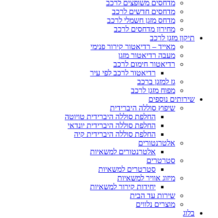
מדחסים משופצים לרכב
מדחסים חדשים לרכב
מדחס מזגן חשמלי לרכב
מחירון מדחסים לרכב
תיקון מזגן לרכב
מאייד – רדיאטור קירור פנימי
מעבה רדיאטור מזגן
רדיאטור חימום לרכב
רדיאטור לרכב לפי עיר
גז למזגן ברכב
מפוח מזגן לרכב
שירותים נוספים
שיפוץ סוללה היברידית
החלפת סוללה היברידית טויוטה
החלפת סוללה היברידית יונדאי
החלפת סוללה היברידית קיה
אלטרנטורים
אלטרנטורים למשאיות
סטרטרים
סטרטרים למשאיות
מיזוג אוויר למשאיות
יחידות קירור למשאיות
שירות עד הבית
מוצרים נלווים
בלוג