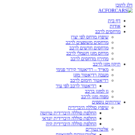
דלג לתוכן
דף בית
אודות
מדחסים לרכב
שיפוץ מדחס לפי יצרן
מדחסים משופצים לרכב
מדחסים חדשים לרכב
מדחס מזגן חשמלי לרכב
מחירון מדחסים לרכב
תיקון מזגן לרכב
מאייד – רדיאטור קירור פנימי
מעבה רדיאטור מזגן
רדיאטור חימום לרכב
רדיאטור לרכב לפי עיר
גז למזגן ברכב
מפוח מזגן לרכב
שירותים נוספים
שיפוץ סוללה היברידית
החלפת סוללה היברידית טויוטה
החלפת סוללה היברידית יונדאי
החלפת סוללה היברידית קיה
אלטרנטורים
אלטרנטורים למשאיות