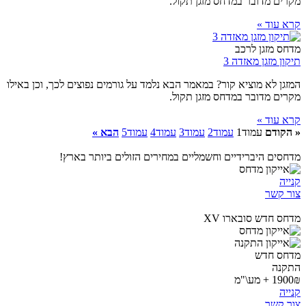
מקרים מדובר במדחס מזגן תקול.
קרא עוד »
מדחס מזגן לרכב
תיקון מזגן מאזדה 3
המזגן לא מוציא קור? במאמר הבא נלמד על גורמים נפוצים לכך, וכן באילו
מקרים מדובר במדחס מזגן תקול.
קרא עוד »
« הקודם
עמוד
1
עמוד
2
עמוד
3
עמוד
4
עמוד
5
הבא »
מדחסים היברידיים וחשמליים במחירים הזולים ביותר בארץ!
קנייה
צור קשר
מדחס חדש סובארו XV
מדחס חדש
התקנה
1900₪ + מע\"מ
קנייה
צור קשר