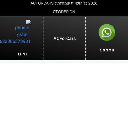
2026 כל הזכויות שמורות ל-ACFORCARS
OTW
DESIGN
ACForCars
וואצאפ
חייגו