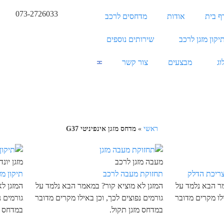
073-2726033
ף בית
אודות
מדחסים לרכב
יקון מזגן לרכב
שירותים נוספים
וג
מבצעים
צור קשר
ראשי
»
מדחס מזגן אינפיניטי G37
מעבה מזגן לרכב
מזגן יונדאי 
ריכת הדלק
תחזוקת מעבה לרכב
תיקון מזגן
מר הבא נלמד על
המזגן לא מוציא קור? במאמר הבא נלמד על
המזגן ל
ילו מקרים מדובר
גורמים נפוצים לכך, וכן באילו מקרים מדובר
גורמים נ
במדחס מזגן תקול.
במדחס מ