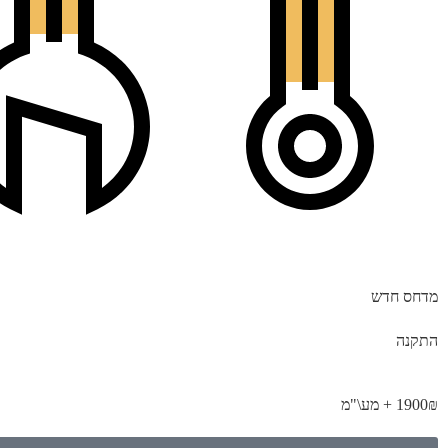
מדחס חדש
התקנה
1900₪ + מע\"מ