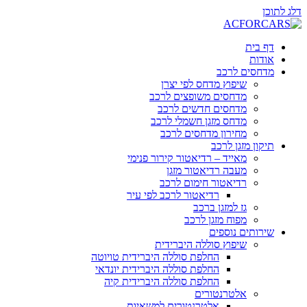
דלג לתוכן
דף בית
אודות
מדחסים לרכב
שיפוץ מדחס לפי יצרן
מדחסים משופצים לרכב
מדחסים חדשים לרכב
מדחס מזגן חשמלי לרכב
מחירון מדחסים לרכב
תיקון מזגן לרכב
מאייד – רדיאטור קירור פנימי
מעבה רדיאטור מזגן
רדיאטור חימום לרכב
רדיאטור לרכב לפי עיר
גז למזגן ברכב
מפוח מזגן לרכב
שירותים נוספים
שיפוץ סוללה היברידית
החלפת סוללה היברידית טויוטה
החלפת סוללה היברידית יונדאי
החלפת סוללה היברידית קיה
אלטרנטורים
אלטרנטורים למשאיות