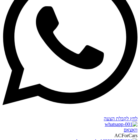
לחץ לקבלת הצעה
וואצאפ
ACForCars