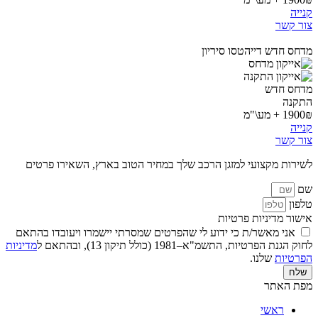
קנייה
צור קשר
מדחס חדש דייהטסו סיריון
מדחס חדש
התקנה
1900₪ + מע\"מ
קנייה
צור קשר
לשירות מקצועי למזגן הרכב שלך במחיר הטוב בארץ, השאירו פרטים
שם
טלפון
אישור מדיניות פרטיות
אני מאשר/ת כי ידוע לי שהפרטים שמסרתי יישמרו ויעובדו בהתאם
לחוק הגנת הפרטיות, התשמ"א–1981 (כולל תיקון 13), ובהתאם ל
מדיניות
הפרטיות
שלנו.
שלח
מפת האתר
ראשי