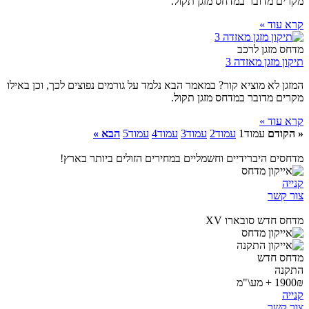
מקרים מדובר במדחס מזגן תקול.
קרא עוד »
מדחס מזגן לרכב
תיקון מזגן מאזדה 3
המזגן לא מוציא קור? במאמר הבא נלמד על גורמים נפוצים לכך, וכן באילו
מקרים מדובר במדחס מזגן תקול.
קרא עוד »
« הקודם
עמוד
1
עמוד
2
עמוד
3
עמוד
4
עמוד
5
הבא »
מדחסים היברידיים וחשמליים במחירים הזולים ביותר בארץ!
קנייה
צור קשר
מדחס חדש סובארו XV
מדחס חדש
התקנה
1900₪ + מע\"מ
קנייה
צור קשר