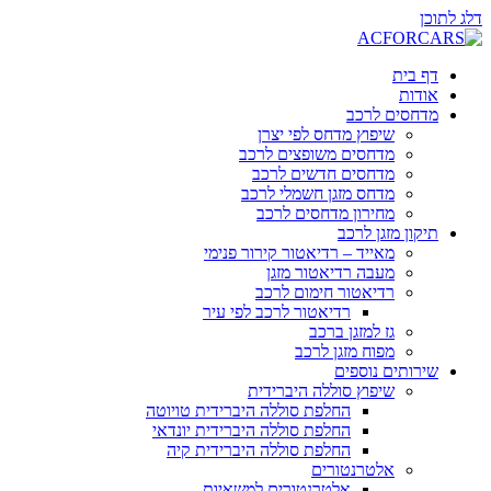
דלג לתוכן
דף בית
אודות
מדחסים לרכב
שיפוץ מדחס לפי יצרן
מדחסים משופצים לרכב
מדחסים חדשים לרכב
מדחס מזגן חשמלי לרכב
מחירון מדחסים לרכב
תיקון מזגן לרכב
מאייד – רדיאטור קירור פנימי
מעבה רדיאטור מזגן
רדיאטור חימום לרכב
רדיאטור לרכב לפי עיר
גז למזגן ברכב
מפוח מזגן לרכב
שירותים נוספים
שיפוץ סוללה היברידית
החלפת סוללה היברידית טויוטה
החלפת סוללה היברידית יונדאי
החלפת סוללה היברידית קיה
אלטרנטורים
אלטרנטורים למשאיות