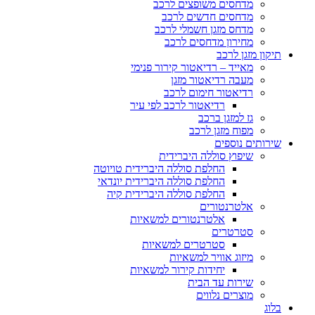
מדחסים משופצים לרכב
מדחסים חדשים לרכב
מדחס מזגן חשמלי לרכב
מחירון מדחסים לרכב
תיקון מזגן לרכב
מאייד – רדיאטור קירור פנימי
מעבה רדיאטור מזגן
רדיאטור חימום לרכב
רדיאטור לרכב לפי עיר
גז למזגן ברכב
מפוח מזגן לרכב
שירותים נוספים
שיפוץ סוללה היברידית
החלפת סוללה היברידית טויוטה
החלפת סוללה היברידית יונדאי
החלפת סוללה היברידית קיה
אלטרנטורים
אלטרנטורים למשאיות
סטרטרים
סטרטרים למשאיות
מיזוג אוויר למשאיות
יחידות קירור למשאיות
שירות עד הבית
מוצרים נלווים
בלוג